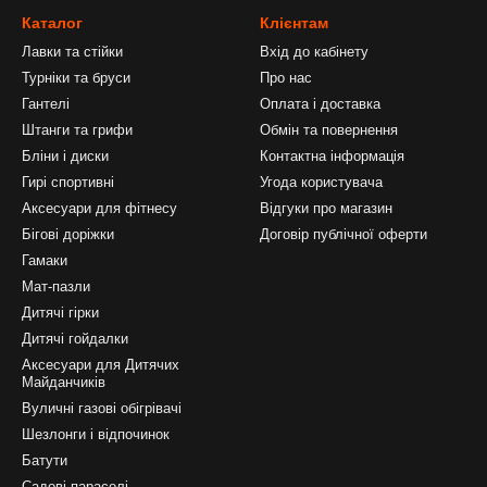
Каталог
Клієнтам
Лавки та стійки
Вхід до кабінету
Турніки та бруси
Про нас
Гантелі
Оплата і доставка
Штанги та грифи
Обмін та повернення
Бліни і диски
Контактна інформація
Гирі спортивні
Угода користувача
Аксесуари для фітнесу
Відгуки про магазин
Бігові доріжки
Договір публічної оферти
Гамаки
Мат-пазли
Дитячі гірки
Дитячі гойдалки
Аксесуари для Дитячих
Майданчиків
Вуличні газові обігрівачі
Шезлонги і відпочинок
Батути
Садові парасолі