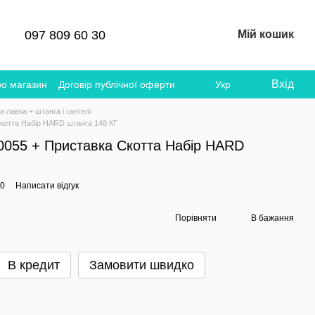
097 809 60 30
Мій кошик
Вхід
ро магазин
Договір публічної оферти
Укр
 лавка + штанга і гантелі
отта Набір HARD штанга 148 КГ
055 + Приставка Скотта Набір HARD
00
Написати відгук
Порівняти
В бажання
В кредит
Замовити швидко