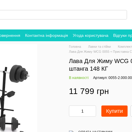
повернення
Контактна інформація
Угода користувача
Відгуки п
Головна
Лавки та стійки
Комплекти
Лава Для Жиму WCG 0055 + Приставка Ск
Лава Для Жиму WCG 0
штанга 148 КГ
В наявності
Артикул: 0055-2.000.0
11 799 грн
Купити
ОПЛАТА ЧАСТИНАМИ