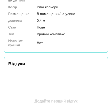
вік дитини
Колір
Різні кольори
Размещение
В помещении/на улице
довжина
0.4 м
Стан
Нове
Тип
Ігровий комплекс
Наявність
Нет
кришки
Відгуки
Додайте перший відгук