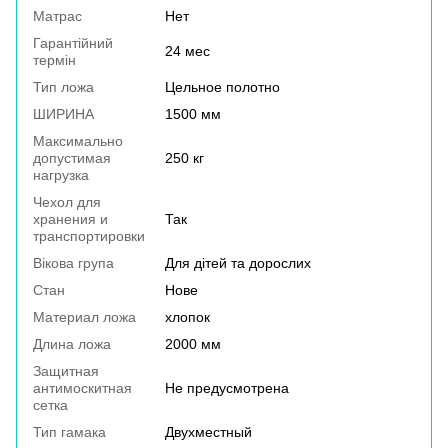
Матрас
Нет
Гарантійний
24 мес
термін
Тип ложа
Цельное полотно
ШИРИНА
1500 мм
Максимально
допустимая
250 кг
нагрузка
Чехол для
хранения и
Так
транспортировки
Вікова група
Для дітей та дорослих
Стан
Нове
Материал ложа
хлопок
Длина ложа
2000 мм
Защитная
антимоскитная
Не предусмотрена
сетка
Тип гамака
Двухместный