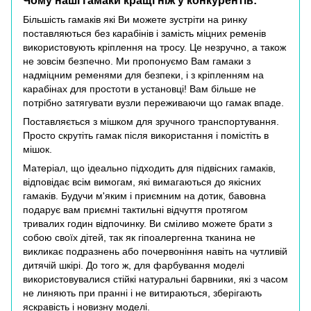
Чому наші гамаки кращі ніж у конкурентів:
Більшість гамаків які Ви можете зустріти на ринку
поставляються без карабінів і замість міцних ременів
використовують кріплення на тросу. Це незручно, а також
не зовсім безпечно. Ми пропонуємо Вам гамаки з
надміцним ременями для безпеки, і з кріпленням на
карабінах для простоти в установці! Вам більше не
потрібно затягувати вузли переживаючи що гамак впаде.
Поставляється з мішком для зручного транспортування.
Просто скрутіть гамак після використання і помістіть в
мішок.
Матеріал, що ідеально підходить для підвісних гамаків,
відповідає всім вимогам, які вимагаються до якісних
гамаків. Будучи м'яким і приємним на дотик, бавовна
подарує вам приємні тактильні відчуття протягом
тривалих годин відпочинку. Ви сміливо можете брати з
собою своїх дітей, так як гіпоалергенна тканина не
викликає подразнень або почервоніння навіть на чутливій
дитячій шкірі. До того ж, для фарбування моделі
використовувалися стійкі натуральні барвники, які з часом
не линяють при пранні і не витираються, зберігають
яскравість і новизну моделі.