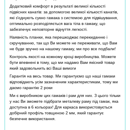
Додатковий комфорт в результаті великої кількості
підвісних канатів: за допомогою великої кількості канатів,
які з'єднують сукно гамака з системою для підвішування,
оптимально розподіляється вага тіла в гамаку, що
забезпечує неповторне відчуття легкості.
Наявність планки, яка перешкоджає перекиданню і
скручуванню, так що Ви можете не переживати, що Вам
не буде зручно на нашому гамаку, ми про все подбали!
Контроль якості на кожному кроці виробництва. Можете
бути впевнені в тому, що ми надамо Вам якісний товар
який задовольнить всі Ваші вимоги
Гарантія на весь товар. Ми гарантуємо що наші гамаки
відповідають усім зазначеним характеристикам, тому ми
даємо гарантію 2 роки
Ми є виробником цих гамаків і рам для них. З цього тільки
у нас Ви зможете підібрати металеву раму під гамак, яка
доступна в 6 кольорах! Для каркаса використовується
добірний профіль товщиною 2 мм, який гарантує
безпечне використання.