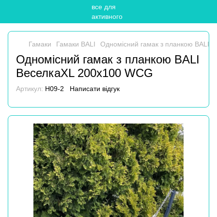
Гамаки
Гамаки BALI
Одномісний гамак з планкою BALI 
Одномісний гамак з планкою BALI
ВеселкаXL 200х100 WCG
Артикул:
H09-2
Написати відгук