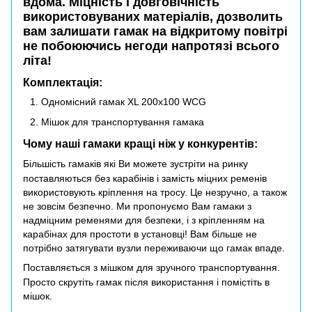
вдома. Міцність і довговічність
використовуваних матеріалів, дозволить
вам залишати гамак на відкритому повітрі
не побоюючись негоди напротязі всього
літа!
Комплектація:
Одномісний гамак XL 200х100 WCG
Мішок для транспортування гамака
Чому наші гамаки кращі ніж у конкурентів:
Більшість гамаків які Ви можете зустріти на ринку
поставляються без карабінів і замість міцних ременів
використовують кріплення на тросу. Це незручно, а також
не зовсім безпечно. Ми пропонуємо Вам гамаки з
надміцним ременями для безпеки, і з кріпленням на
карабінах для простоти в установці! Вам більше не
потрібно затягувати вузли переживаючи що гамак впаде.
Поставляється з мішком для зручного транспортування.
Просто скрутіть гамак після використання і помістіть в
мішок.