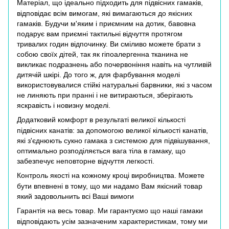
Матеріал, що ідеально підходить для підвісних гамаків,
відповідає всім вимогам, які вимагаються до якісних
гамаків. Будучи м'яким і приємним на дотик, бавовна
подарує вам приємні тактильні відчуття протягом
тривалих годин відпочинку. Ви сміливо можете брати з
собою своїх дітей, так як гіпоалергенна тканина не
викликає подразнень або почервоніння навіть на чутливій
дитячій шкірі. До того ж, для фарбування моделі
використовувалися стійкі натуральні барвники, які з часом
не линяють при пранні і не витираються, зберігають
яскравість і новизну моделі.
Додатковий комфорт в результаті великої кількості
підвісних канатів: за допомогою великої кількості канатів,
які з'єднюють сукно гамака з системою для підвішування,
оптимально розподіляється вага тіла в гамаку, що
забезпечує неповторне відчуття легкості.
Контроль якості на кожному кроці виробництва. Можете
бути впевнені в тому, що ми надамо Вам якісний товар
який задовольнить всі Ваші вимоги
Гарантія на весь товар. Ми гарантуємо що наші гамаки
відповідають усім зазначеним характеристикам, тому ми