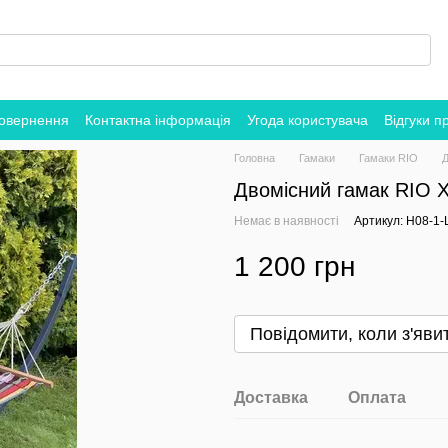
повернення
Контактна інформація
Угода користувача
Відгуки п
Головна
Гамаки
Гамаки RIO
Д
Двомісний гамак RIO 
Немає в наявності
Артикул: H08-1-
1 200 грн
Повідомити, коли з'яви
Доставка
Оплата