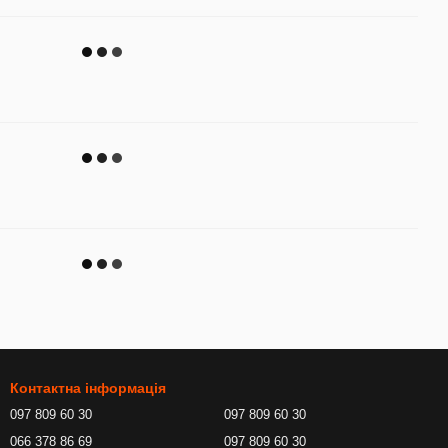
Контактна інформація
097 809 60 30
097 809 60 30
066 378 86 69
097 809 60 30