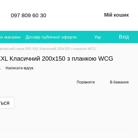
097 809 60 30
Мій кошик
Вхід
ро магазин
Договір публічної оферти
Укр
вомісний гамак RIO XXL Класичний 200х150 з планкою WCG
XXL Класичний 200х150 з планкою WCG
L
Написати відгук
Порівняти
В бажання
ться