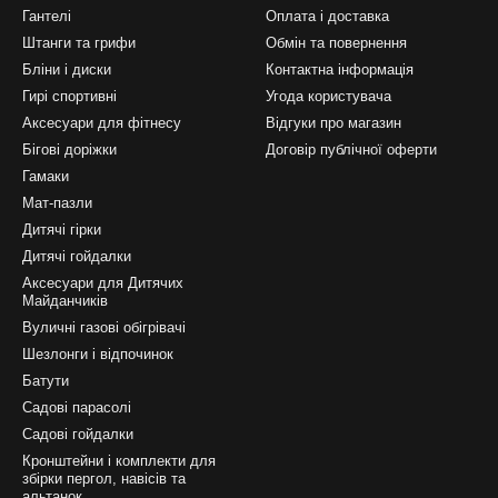
Гантелі
Оплата і доставка
Штанги та грифи
Обмін та повернення
Бліни і диски
Контактна інформація
Гирі спортивні
Угода користувача
Аксесуари для фітнесу
Відгуки про магазин
Бігові доріжки
Договір публічної оферти
Гамаки
Мат-пазли
Дитячі гірки
Дитячі гойдалки
Аксесуари для Дитячих
Майданчиків
Вуличні газові обігрівачі
Шезлонги і відпочинок
Батути
Садові парасолі
Садові гойдалки
Кронштейни і комплекти для
збірки пергол, навісів та
альтанок