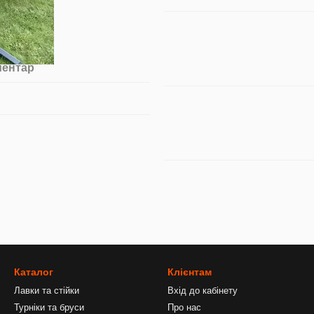
ментар
Каталог
Клієнтам
Лавки та стійки
Вхід до кабінету
Турніки та бруси
Про нас