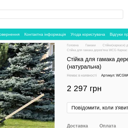
повернення
Контактна інформація
Угода користувача
Відгуки п
Головна
Гамаки
Стійки(каркаси) 
Стійка для гамака дерев'яна WCG Каркас
Стійка для гамака де
(натуральна)
Немає в наявності
Артикул: WCGW
2 297 грн
Повідомити, коли з'яви
Доставка
Оплата