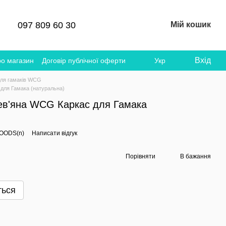
097 809 60 30
Мій кошик
Вхід
ро магазин
Договір публічної оферти
Укр
для гамаків WCG
 для Гамака (натуральна)
рев'яна WCG Каркас для Гамака
OODS(n)
Написати відгук
Порівняти
В бажання
ться