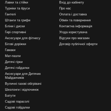
Лавки та стійки
Вхід до кабінету
Турніки та бруси
Про нас
Гантелі
Оплата і доставка
Штанги та грифи
Обмін та повернення
Бліни і диски
Контактна інформація
Гирі спортивні
Угода користувача
Аксесуари для фітнесу
Відгуки про магазин
Бігові доріжки
Договір публічної оферти
Гамаки
Мат-пазли
Дитячі гірки
Дитячі гойдалки
Аксесуари для Дитячих
Майданчиків
Вуличні газові обігрівачі
Шезлонги і відпочинок
Батути
Садові парасолі
Садові гойдалки