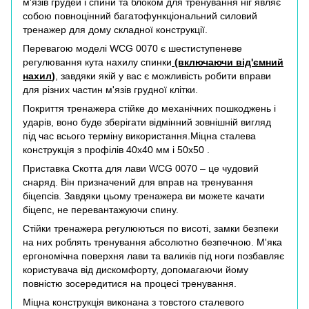
м'язів грудей і спини та блоком для тренування ніг являє
собою повноцінний багатофункціональний силовий
тренажер для дому складної конструкції.
Перевагою моделі WCG 0070 є шестиступеневе
регулювання кута нахилу спинки
(включаючи від'ємний
нахил
)
, завдяки якій у вас є можливість робити вправи
для різних частин м'язів грудної клітки.
Покриття тренажера стійке до механічних пошкоджень і
ударів, воно буде зберігати відмінний зовнішній вигляд
під час всього терміну використання.Міцна сталева
конструкція з профілів 40х40 мм і 50х50 .
Приставка Скотта для лави WCG 0070 – це чудовий
снаряд. Він призначений для вправ на тренування
біцепсів. Завдяки цьому тренажера ви можете качати
біцепс, не перевантажуючи спину.
Стійки тренажера регулюються по висоті, замки безпеки
на них роблять тренування абсолютно безпечною. М'яка
ергономічна поверхня лави та валиків під ноги позбавляє
користувача від дискомфорту, допомагаючи йому
повністю зосередитися на процесі тренування.
Міцна конструкція виконана з товстого сталевого