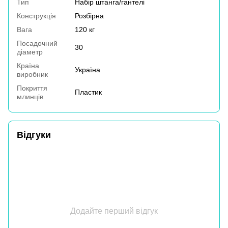
Тип
Набір штанга/гантелі
Конструкція
Розбірна
Вага
120 кг
Посадочний
30
діаметр
Країна
Україна
виробник
Покриття
Пластик
млинців
Відгуки
Додайте перший відгук