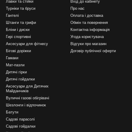
Лавки та стійки
Вхід до кабінету
Турніки та бруси
Про нас
Гантелі
Оплата і доставка
Штанги та грифи
Обмін та повернення
Бліни і диски
Контактна інформація
Гирі спортивні
Угода користувача
Аксесуари для фітнесу
Відгуки про магазин
Бігові доріжки
Договір публічної оферти
Гамаки
Мат-пазли
Дитячі гірки
Дитячі гойдалки
Аксесуари для Дитячих
Майданчиків
Вуличні газові обігрівачі
Шезлонги і відпочинок
Батути
Садові парасолі
Садові гойдалки