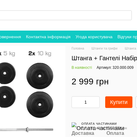
повернення
Контактна інформація
Угода користувача
Відгуки п
Головна
Штанги та грифи
Штанга 
Штанга + Гантелі Набір
В наявності
Артикул: 320.000.009
2 999 грн
Купити
ОПЛАТА ЧАСТИНАМИ
5 платежів по 599.80 грн
Доставка
Оплата