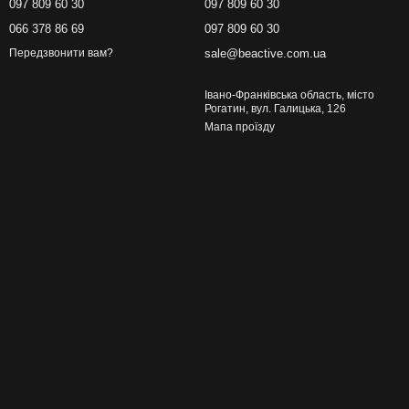
097 809 60 30
097 809 60 30
066 378 86 69
097 809 60 30
sale@beactive.com.ua
Передзвонити вам?
Івано-Франківська область, місто
Рогатин, вул. Галицька, 126
Мапа проїзду