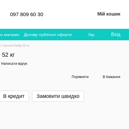
097 809 60 30
Мій кошик
Вхід
ро магазин
Договір публічної оферти
Укр
+ Гантелі Набір 52 кг
 52 кг
Написати відгук
Порівняти
В бажання
В кредит
Замовити швидко