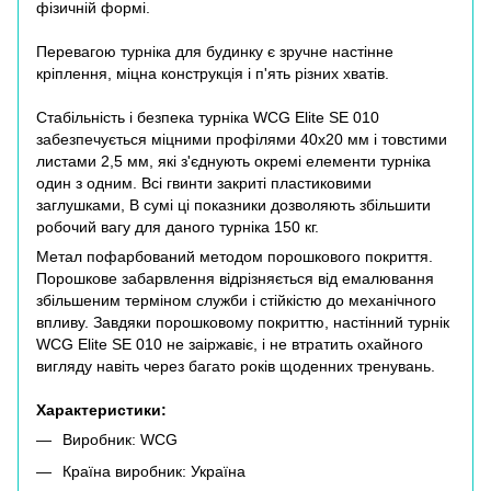
фізичній формі.
Перевагою турніка для будинку є зручне настінне
кріплення, міцна конструкція і п'ять різних хватів.
Стабільність і безпека турніка WCG Elite SE 010
забезпечується міцними профілями 40x20 мм і товстими
листами 2,5 мм, які з'єднують окремі елементи турніка
один з одним. Всі гвинти закриті пластиковими
заглушками, В сумі ці показники дозволяють збільшити
робочий вагу для даного турніка 150 кг.
Метал пофарбований методом порошкового покриття.
Порошкове забарвлення відрізняється від емалювання
збільшеним терміном служби і стійкістю до механічного
впливу. Завдяки порошковому покриттю, настінний турнік
WCG Elite SE 010 не заіржавіє, і не втратить охайного
вигляду навіть через багато років щоденних тренувань.
Характеристики:
Виробник: WCG
Країна виробник: Україна