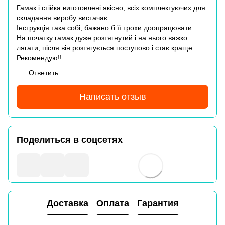
Гамак і стійка виготовлені якісно, всіх комплектуючих для
складання виробу вистачає.
Інструкція така собі, бажано б її трохи доопрацювати.
На початку гамак дуже розтягнутий і на нього важко
лягати, після він розтягується поступово і стає краще.
Рекомендую!!
Ответить
Написать отзыв
Поделиться в соцсетях
Доставка
Оплата
Гарантия