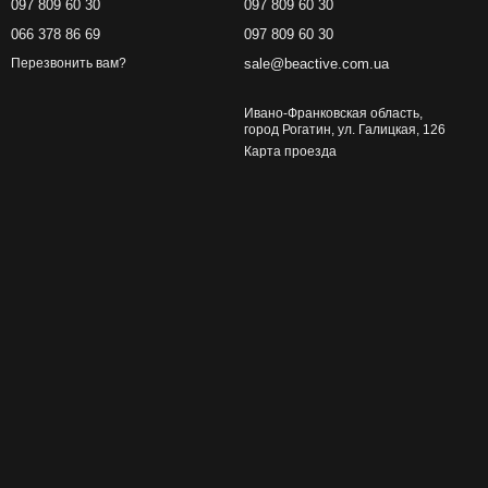
097 809 60 30
097 809 60 30
066 378 86 69
097 809 60 30
sale@beactive.com.ua
Перезвонить вам?
Ивано-Франковская область,
город Рогатин, ул. Галицкая, 126
Карта проезда