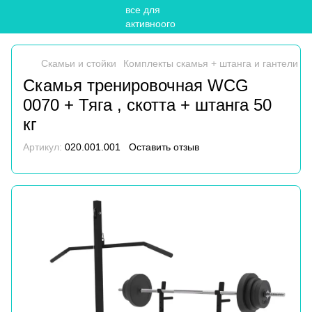
Скамьи и стойки
Комплекты скамья + штанга и гантели
С
Скамья тренировочная WCG
0070 + Тяга , скотта + штанга 50
кг
Артикул:
020.001.001
Оставить отзыв