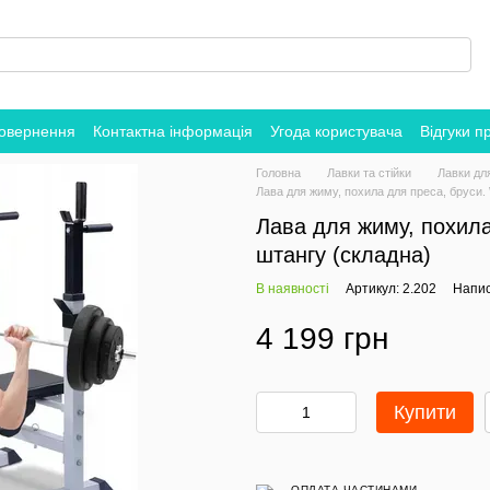
повернення
Контактна інформація
Угода користувача
Відгуки п
Головна
Лавки та стійки
Лавки дл
Лава для жиму, похила для преса, бруси.
Лава для жиму, похила
штангу (складна)
В наявності
Артикул: 2.202
Напис
4 199 грн
Купити
ОПЛАТА ЧАСТИНАМИ