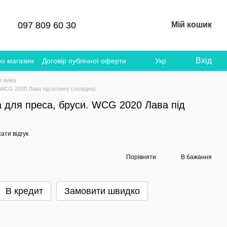
097 809 60 30
Мій кошик
Вхід
ро магазин
Договір публічної оферти
Укр
я жиму
 WCG 2020 Лава під штангу (складна)
 для преса, бруси. WCG 2020 Лава під
ати відгук
Порівняти
В бажання
В кредит
Замовити швидко