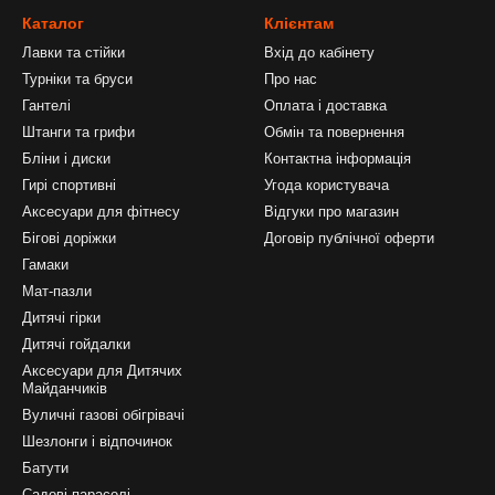
Каталог
Клієнтам
Лавки та стійки
Вхід до кабінету
Турніки та бруси
Про нас
Гантелі
Оплата і доставка
Штанги та грифи
Обмін та повернення
Бліни і диски
Контактна інформація
Гирі спортивні
Угода користувача
Аксесуари для фітнесу
Відгуки про магазин
Бігові доріжки
Договір публічної оферти
Гамаки
Мат-пазли
Дитячі гірки
Дитячі гойдалки
Аксесуари для Дитячих
Майданчиків
Вуличні газові обігрівачі
Шезлонги і відпочинок
Батути
Садові парасолі