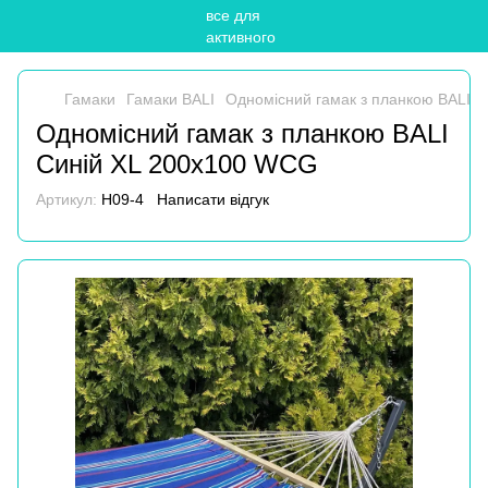
Гамаки
Гамаки BALI
Одномісний гамак з планкою BALI 
Одномісний гамак з планкою BALI
Синій XL 200х100 WCG
Артикул:
H09-4
Написати відгук