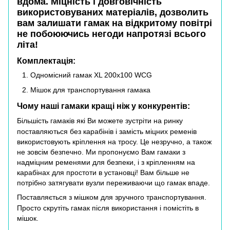
вдома. Міцність і довговічність
використовуваних матеріалів, дозволить
вам залишати гамак на відкритому повітрі
не побоюючись негоди напротязі всього
літа!
Комплектація:
Одномісний гамак XL 200х100 WCG
Мішок для транспортування гамака
Чому наші гамаки кращі ніж у конкурентів:
Більшість гамаків які Ви можете зустріти на ринку
поставляються без карабінів і замість міцних ременів
використовують кріплення на тросу. Це незручно, а також
не зовсім безпечно. Ми пропонуємо Вам гамаки з
надміцним ременями для безпеки, і з кріпленням на
карабінах для простоти в установці! Вам більше не
потрібно затягувати вузли переживаючи що гамак впаде.
Поставляється з мішком для зручного транспортування.
Просто скрутіть гамак після використання і помістіть в
мішок.