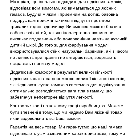
Матеріал, що ідеально підходить для підвісних гамаків,
відповідає всім вимогам, які вимагаються до якісних
гамаків. Будучи м'яким і приємним на дотик, бавовна
подарує вам приємні тактильні відчуття протягом
тривалих годин відпочинку. Ви сміливо можете брати з
собою своїх дітей, так як гіпоалергенна тканина не
викликає подразнень або почервоніння навіть на чутливій
дитячій шкірі. До того ж, для фарбування моделі
використовувалися стійкі натуральні барвники, які з часом
не линяють при пранні і не витираються, зберігають
яскравість і новизну моделі.
Додатковий комфорт в результаті великої кількості
підвісних канатів: за допомогою великої кількості канатів,
які з'єднюють сукно гамака з системою для підвішування,
оптимально розподіляється вага тіла в гамаку, що
забезпечує неповторне відчуття легкості.
Контроль якості на кожному кроці виробництва. Можете
бути впевнені в тому, що ми надамо Вам якісний товар
який задовольнить всі Ваші вимоги
Гарантія на весь товар. Ми гарантуємо що наші гамаки
відповідають усім зазначеним характеристикам, тому ми