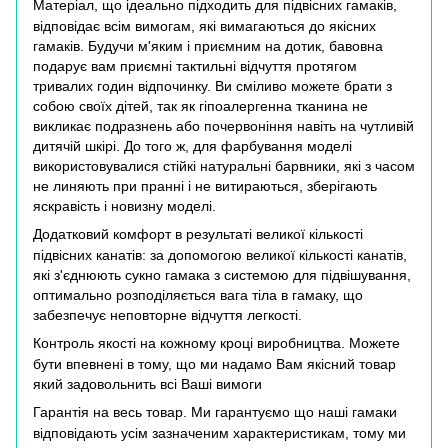
Матеріал, що ідеально підходить для підвісних гамаків,
відповідає всім вимогам, які вимагаються до якісних
гамаків. Будучи м'яким і приємним на дотик, бавовна
подарує вам приємні тактильні відчуття протягом
тривалих годин відпочинку. Ви сміливо можете брати з
собою своїх дітей, так як гіпоалергенна тканина не
викликає подразнень або почервоніння навіть на чутливій
дитячій шкірі. До того ж, для фарбування моделі
використовувалися стійкі натуральні барвники, які з часом
не линяють при пранні і не витираються, зберігають
яскравість і новизну моделі.
Додатковий комфорт в результаті великої кількості
підвісних канатів: за допомогою великої кількості канатів,
які з'єднюють сукно гамака з системою для підвішування,
оптимально розподіляється вага тіла в гамаку, що
забезпечує неповторне відчуття легкості.
Контроль якості на кожному кроці виробництва. Можете
бути впевнені в тому, що ми надамо Вам якісний товар
який задовольнить всі Ваші вимоги
Гарантія на весь товар. Ми гарантуємо що наші гамаки
відповідають усім зазначеним характеристикам, тому ми