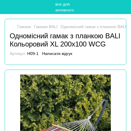
Гамаки
Гамаки BALI
Одномісний гамак з планкою BALI 
Одномісний гамак з планкою BALI
Кольоровий XL 200х100 WCG
Артикул:
H09-1
Написати відгук