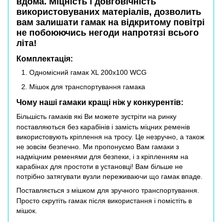
вдома. Міцність і довговічність
використовуваних матеріалів, дозволить
вам залишати гамак на відкритому повітрі
не побоюючись негоди напротязі всього
літа!
Комплектація:
Одномісний гамак XL 200х100 WCG
Мішок для транспортування гамака
Чому наші гамаки кращі ніж у конкурентів:
Більшість гамаків які Ви можете зустріти на ринку
поставляються без карабінів і замість міцних ременів
використовують кріплення на тросу. Це незручно, а також
не зовсім безпечно. Ми пропонуємо Вам гамаки з
надміцним ременями для безпеки, і з кріпленням на
карабінах для простоти в установці! Вам більше не
потрібно затягувати вузли переживаючи що гамак впаде.
Поставляється з мішком для зручного транспортування.
Просто скрутіть гамак після використання і помістіть в
мішок.