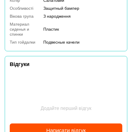
Колір
Салатовий
Особливості
Защитный бампер
Вікова група
З народження
Материал
сиденья и
Пластик
спинки
Тип гойдалки
Подвесные качели
Відгуки
Додайте перший відгук
Написати відгук