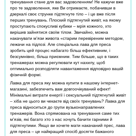
тренування стане для вас задоволенням! Не кажучи вже
про те задоволення, яке Ви отримаєте, побачивши в
дзеркалі своє струнке підтягнуте тіло – і це вже після
перших тренувань. Плоский підтягнутий живіт, на якому
проступають спокусливі кубики – мрія кожного, хто
вирішив зайнятися своїм тілом. Звичайно, можна
накачувати м'язи живота «старим перевіреним методом,
лежачи на підлозі. Але спеціальна лава для преса
зробить цей процес набагато більш ефективним, і
безсумнівно, більш приємним. Тим більше, що в таких
тренажерах можна регулювати кут нахилу, щоб
оптимально розподіляти навантаження відповідно вашій
фізичній формі.
Лавка для преса яку можна купити в нашому інтернет-
магазині, забезпечить вам довгоочікуваний ефект!
Мінімальні витрати енергії і сексуальний підтягнутий живіт
– хіба не цього ви чекаєте від своїх тренувань? Лавка для
преса відноситься до групи вузьконаправлених
тренажерів. Вона спрямована на тренування саме тих
м'язів, які багато хто з нас хочуть бачити гарними й
підтягнутими. Якщо ви хочете мати накачаний прес, лава
для преса – це найкращий спосіб досягти бажаного