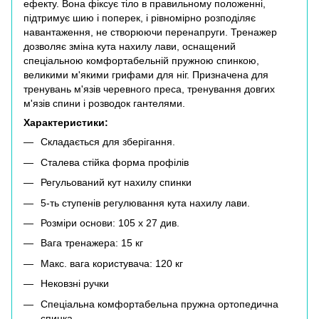
ефекту. Вона фіксує тіло в правильному положенні,
підтримує шию і поперек, і рівномірно розподіляє
навантаження, не створюючи перенапруги. Тренажер
дозволяє зміна кута нахилу лави, оснащений
спеціальною комфортабельній пружною спинкою,
великими м'якими грифами для ніг. Призначена для
тренувань м'язів черевного преса, тренування довгих
м'язів спини і розводок гантелями.
Характеристики:
Складається для зберігання.
Сталева стійка форма профілів
Регульований кут нахилу спинки
5-ть ступенів регулювання кута нахилу лави.
Розміри основи: 105 х 27 див.
Вага тренажера: 15 кг
Макс. вага користувача: 120 кг
Нековзні ручки
Спеціальна комфортабельна пружна ортопедична
спинка