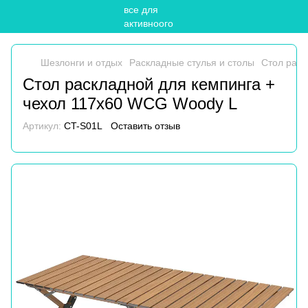
Шезлонги и отдых
Раскладные стулья и столы
Cтол раск
Cтол раскладной для кемпинга +
чехол 117х60 WCG Woody L
Артикул:
CT-S01L
Оставить отзыв