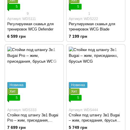
Хит
Хит
5
5
9
1
Артикул: WDS111
Артикул: WDS222
Регулируемая скамья для
Регулируемая скамья для
тренировок WCG Defender
тренировок WCG Blade
6 599 грн
7 199 грн
Новинка
Новинка
Хит
Хит
5
5
Артикул: WDS333
Артикул: WDS444
Стойки под штангу 3в1 Bugai
Стойки под штангу 3в1 Bugai
Pro – жим, приседания,
– жим, приседания, брусья
брусья WCG
WCG
7 699 грн
5 749 грн