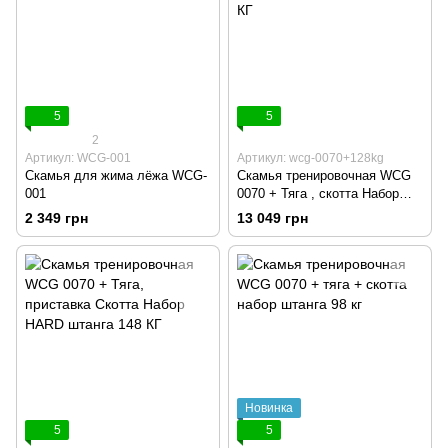
5
5
2
Артикул: WCG-001
Артикул: wcg-0070+128kg
Скамья для жима лёжа WCG-
Скамья тренировочная WCG
001
0070 + Тяга , скотта Набор
STRONG штанга 128 КГ
2 349 грн
13 049 грн
Новинка
5
5