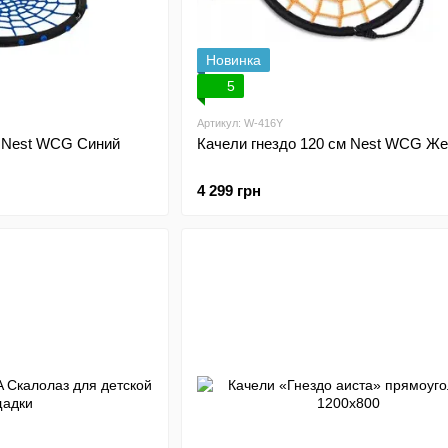
Новинка
5
Артикул: W-416Y
м Nest WCG Синий
Качели гнездо 120 см Nest WCG Ж
4 299 грн