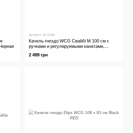
Артикул: W-418M
ая
Качель-гнездо WCG Свайбі М 100 см с
 Черная
ручками и регулируемыми канатами,
оранжево-черная
2 499 грн