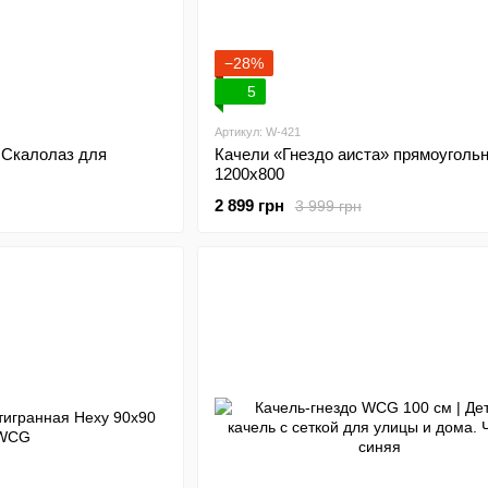
−28%
5
Артикул: W-421
 Скалолаз для
Качели «Гнездо аиста» прямоуголь
1200х800
2 899 грн
3 999 грн