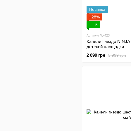
Новинка
−28%
5
Артикул: W-423
Качели Гнездо NINJA
детской площадки
2 899 грн
3 999 грн