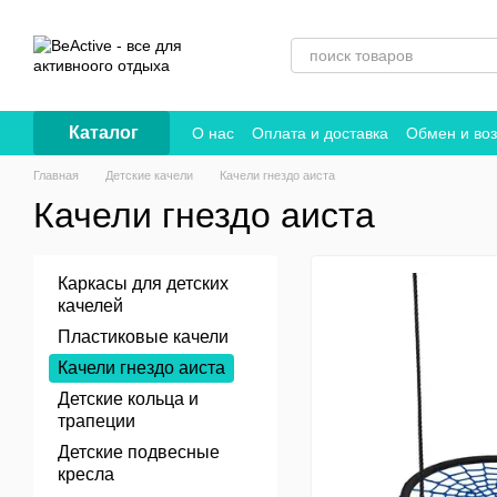
Перейти к основному контенту
Каталог
О нас
Оплата и доставка
Обмен и воз
Договор публичной оферты
Главная
Детские качели
Качели гнездо аиста
Качели гнездо аиста
Каркасы для детских
качелей
Пластиковые качели
Качели гнездо аиста
Детские кольца и
трапеции
Детские подвесные
кресла