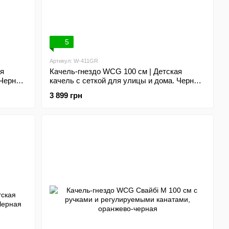
5
Артикул: W-411GR
ая
Качель-гнездо WCG 100 см | Детская
Черно-
качель с сеткой для улицы и дома. Черно-
зеленая
3 899 грн