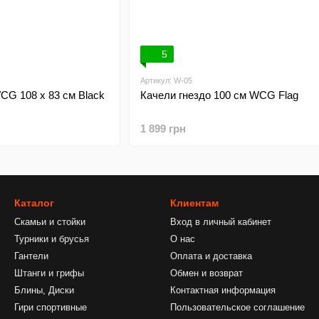
5
Артикул: W-05
WCG 108 х 83 см Black
Качели гнездо 100 см WCG Flag
1 899 грн
Каталог
Клиентам
Скамьи и стойки
Вход в личный кабинет
Турники и брусья
О нас
Гантели
Оплата и доставка
Штанги и грифы
Обмен и возврат
Блины, Диски
Контактная информация
Гири спортивные
Пользовательское соглашение