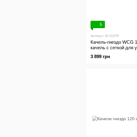
5
Артикул: W-411PR
Качель-гнездо WCG 1
качель с сеткой для 
фиолетовая
3 899 грн