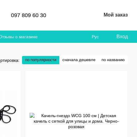
097 809 60 30
Мой заказ
Вход
Отзывы о магазине
Рус
по популярности
сначала дешевле
по названию
ртировка: