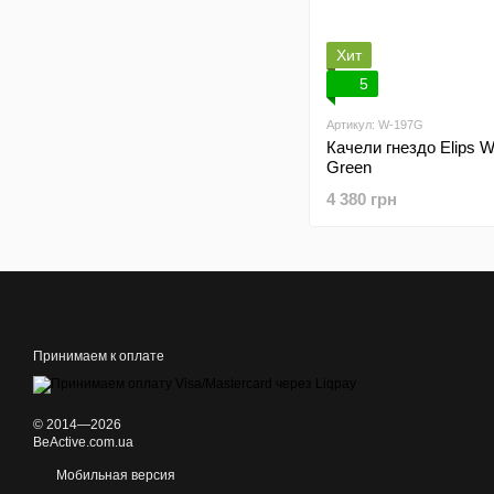
Хит
5
Артикул: W-197G
Качели гнездо Elips 
Green
4 380 грн
Принимаем к оплате
© 2014—2026
BeActive.com.ua
Мобильная версия