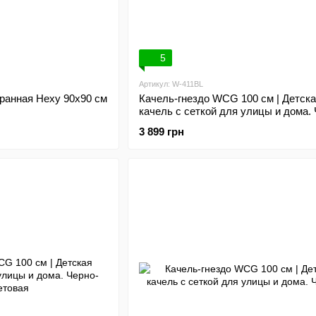
5
Артикул: W-411BL
ранная Hexy 90х90 см
Качель-гнездо WCG 100 см | Детск
качель с сеткой для улицы и дома. 
синяя
3 899 грн