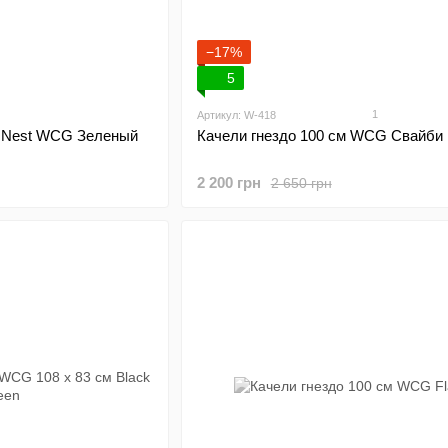
−17%
5
1
Артикул: W-418
м Nest WCG Зеленый
Качели гнездо 100 см WCG Свайби
2 200 грн
2 650 грн