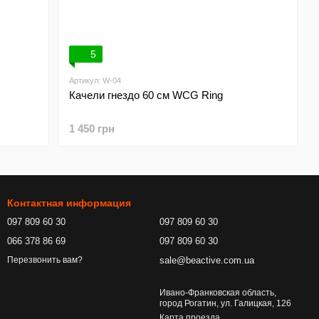
5
Артикул: W-04
Качели гнездо 60 см WCG Ring
1 450 грн
Контактная информация
097 809 60 30
097 809 60 30
066 378 86 69
097 809 60 30
sale@beactive.com.ua
Перезвонить вам?
Ивано-Франковская область,
город Рогатин, ул. Галицкая, 126
Карта проезда