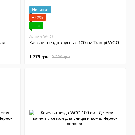
Новинка
−22%
5
Артикул: W-439
ная
Качели гнездо круглые 100 см Trampi WCG
1 779 грн
2 280 грн