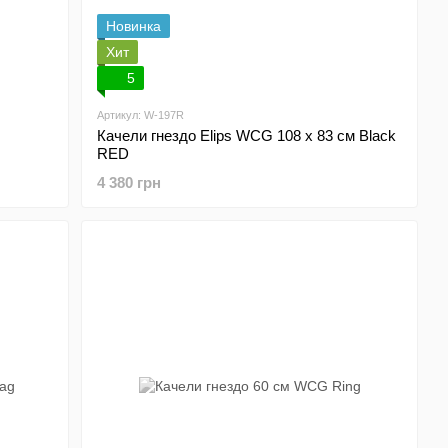
Новинка
Хит
5
Артикул: W-197R
Качели гнездо Elips WCG 108 х 83 см Black
RED
4 380 грн