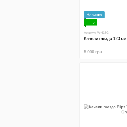
Новинка
5
Артикул: W-416G
Качели гнездо 120 с
5 000 грн