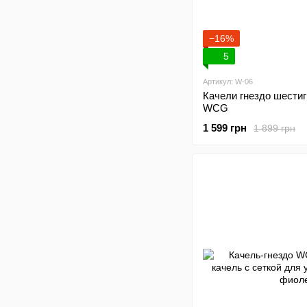
−16%
5
Артикул: W-06
Качели гнездо шестиг
WCG
1 599 грн
1 899 грн