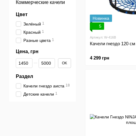
Коммерческие качели
Цвет
Новинка
1
Зелёный
5
1
Красный
Артикул: W-416B
1
Разные цвета
Качели гнездо 120 с
Цена, грн
4 299 грн
От Цена, грн
До Цена, грн
OK
Раздел
18
Качели гнездо аиста
1
Детские качели