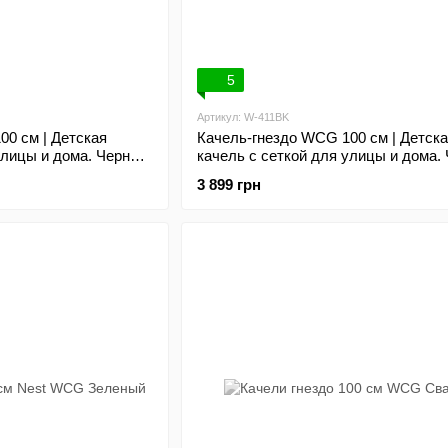
5
Артикул: W-411BK
00 см | Детская
Качель-гнездо WCG 100 см | Детск
улицы и дома. Черно-
качель с сеткой для улицы и дома.
3 899 грн