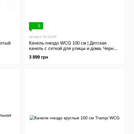
5
Артикул: W-411PK
елтый
Качель-гнездо WCG 100 см | Детская
качель с сеткой для улицы и дома. Черно-
розовая
3 899 грн