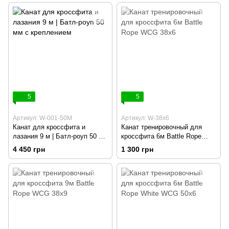
5
5
Артикул: W-001-50M
Артикул: W-38х6
Канат для кроссфита и
Канат тренировочный для
лазания 9 м | Батл-роуп 50 мм
кроссфита 6м Battle Rope
с креплением
WCG 38х6
4 450 грн
1 300 грн