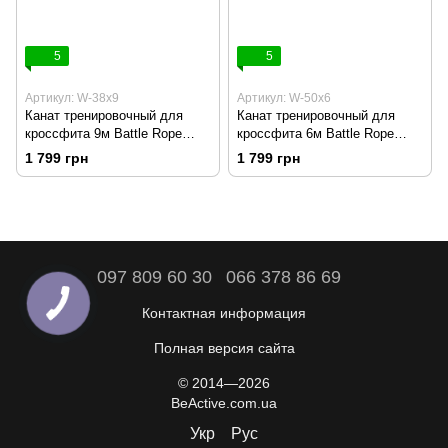
5
5
Артикул: W-38х9
Артикул: W-50х6
Канат тренировочный для
Канат тренировочный для
кроссфита 9м Battle Rope
кроссфита 6м Battle Rope
WCG 38х9
White WCG 50х6
1 799 грн
1 799 грн
097 809 60 30
066 378 86 69
Контактная информация
Полная версия сайта
© 2014—2026
BeActive.com.ua
Укр
Рус