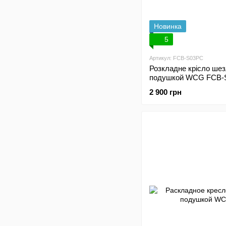
Новинка
5
Артикул: FCB-S03PС
Розкладне крісло шез
подушкой WCG FCB-
2 900 грн