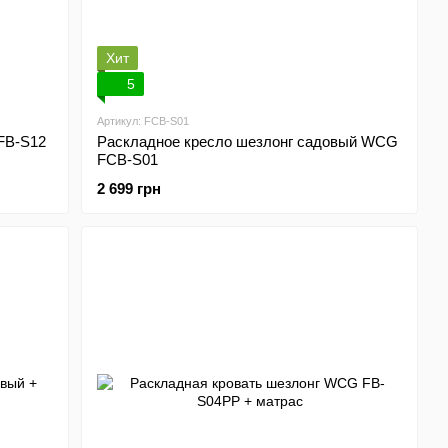
Хит
5
Артикул: FCB-S01
FB-S12
Раскладное кресло шезлонг садовый WCG
FCB-S01
2 699 грн