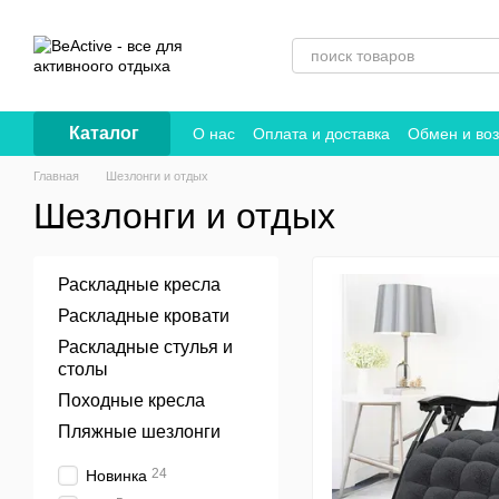
Перейти к основному контенту
Каталог
О нас
Оплата и доставка
Обмен и воз
Договор публичной оферты
Главная
Шезлонги и отдых
Шезлонги и отдых
Раскладные кресла
Раскладные кровати
Раскладные стулья и
столы
Походные кресла
Пляжные шезлонги
24
Новинка