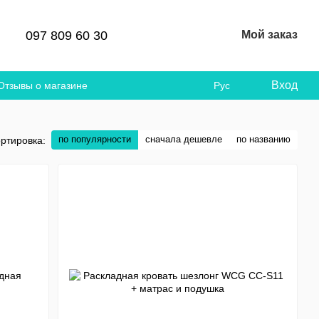
097 809 60 30
Мой заказ
Вход
Отзывы о магазине
Рус
по популярности
сначала дешевле
по названию
ртировка: