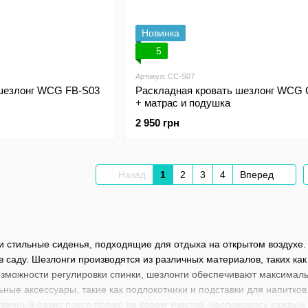
Новинка
5
Артикул: CC-S07
 шезлонг WCG FB-S03
Раскладная кровать шезлонг WCG
+ матрас и подушка
2 950 грн
Назад
1
2
3
4
Вперед
и стильные сиденья, подходящие для отдыха на открытом воздухе
 в саду. Шезлонги производятся из различных материалов, таких ка
озможности регулировки спинки, шезлонги обеспечивают максимал
ные аксессуары, такие как подлокотники и подставки для напитко
твенный оазис покоя прямо на своем участке, наслаждаясь кажды