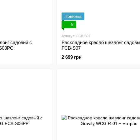
Новинка
5
Артикул: FCB-S07
лонг садовий с
Раскладное кресло шезлонг садо
S03PС
FCB-S07
2 699 грн