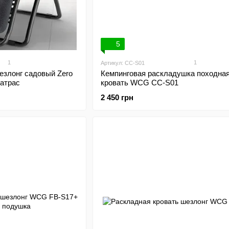
5
1
1
Артикул: CC-S01
езлонг садовый Zero
Кемпинговая раскладушка походна
матрас
кровать WCG CC-S01
2 450 грн