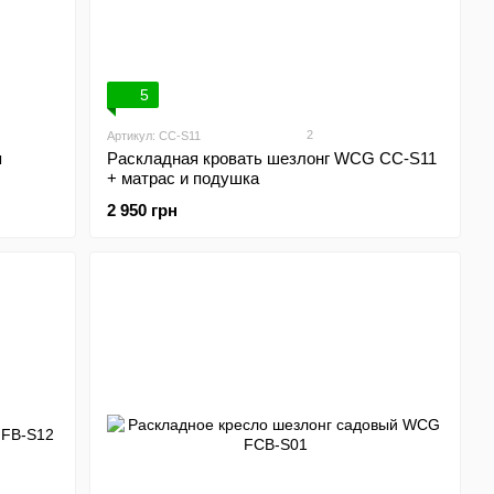
5
2
Артикул: CC-S11
я
Раскладная кровать шезлонг WCG CC-S11
+ матрас и подушка
2 950 грн