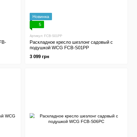
Новинка
5
Артикул: FCB-S01PP
FB-
Раскладное кресло шезлонг садовый с
подушкой WCG FCB-S01PP
3 099 грн