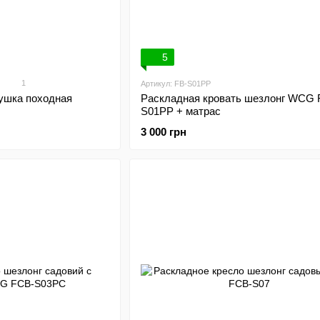
5
1
Артикул: FB-S01PP
ушка походная
Раскладная кровать шезлонг WCG 
S01PP + матрас
3 000 грн