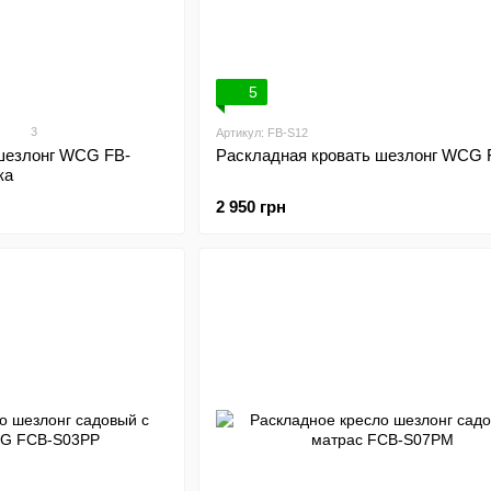
5
3
Артикул: FB-S12
шезлонг WCG FB-
Раскладная кровать шезлонг WCG 
ка
2 950 грн