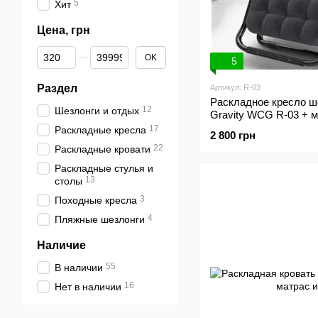
5
Хит
Цена, грн
От Цена, грн
До Цена, грн
OK
5
Раздел
Артикул: R-03
Раскладное кресло ш
12
Шезлонги и отдых
Gravity WCG R-03 + 
17
Раскладные кресла
2 800 грн
22
Раскладные кровати
Раскладные стулья и
13
столы
3
Походные кресла
4
Пляжные шезлонги
Наличие
55
В наличии
16
Нет в наличии