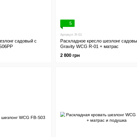
5
Артикул: R-01
езлонг садовый с
Раскладное кресло шезлонг садовы
S06PP
Gravity WCG R-01 + матрас
2 800 грн