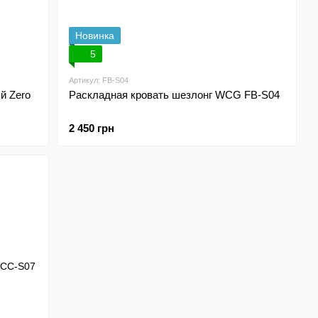
Новинка
5
Артикул: FB-S04
й Zero
Раскладная кровать шезлонг WCG FB-S04
2 450 грн