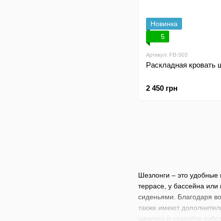
Новинка
5
Артикул: FB-S03
Раскладная кровать
2 450 грн
Шезлонги – это удобные 
террасе, у бассейна или
сиденьями. Благодаря в
также имеют дополнитель
шезлонг и создайте собс