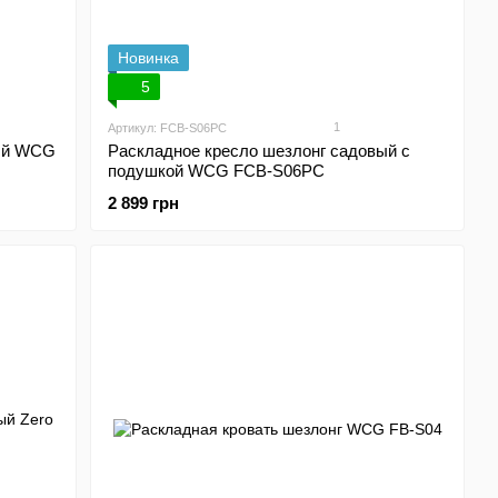
Новинка
5
1
Артикул: FCB-S06PС
вый WCG
Раскладное кресло шезлонг садовый с
подушкой WCG FCB-S06PС
2 899 грн