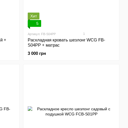
Хит
5
1
Артикул: FB-S04PP
й +
Раскладная кровать шезлонг WCG FB-
S04PP + матрас
3 000 грн