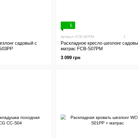
5
1
Артикул: FCB-S07PM
езлонг садовый с
Раскладное кресло шезлонг садовы
S03PP
матрас FCB-S07PM
3 099 грн