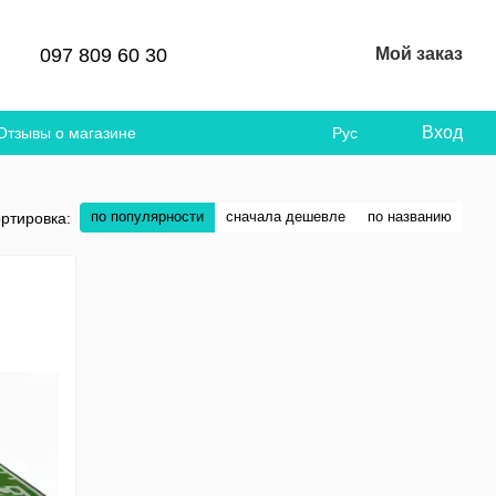
097 809 60 30
Мой заказ
Вход
Отзывы о магазине
Рус
по популярности
сначала дешевле
по названию
ртировка: