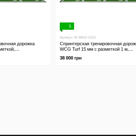
5
Артикул: W-SM15-1X15
овочная дорожка
Спринтерская тренировочная дорож
меткой,
WCG Turf 15 мм с разметкой 1 м,
 1×12 м
искусственная трава, 1×15 м
38 000 грн