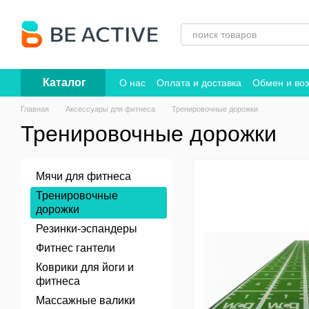
Перейти к основному контенту
Каталог
О нас
Оплата и доставка
Обмен и воз
Договор публичной оферты
Главная
Аксессуары для фитнеса
Тренировочные дорожки
Тренировочные дорожки
Мячи для фитнеса
Тренировочные
дорожки
Резинки-эспандеры
Фитнес гантели
Коврики для йоги и
фитнеса
Массажные валики