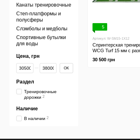
Канаты тренировочные
Степ-платформы и
полусферы
5
Слэмболы и медболы
Спортивные бутылки
Артикул: W-SM15-1X12
для воды
Спринтерская тренир
WCG Turf 15 мм с раз
Цена, грн
искусственная трава,
30 500 грн
От Цена, грн
До Цена, грн
OK
Раздел
Тренировочные
2
дорожки
Наличие
2
В наличии