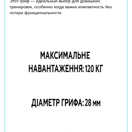
Этот гриф — идеальный выбор для домашних
тренировок, особенно когда важна компактность без
потери функциональности.