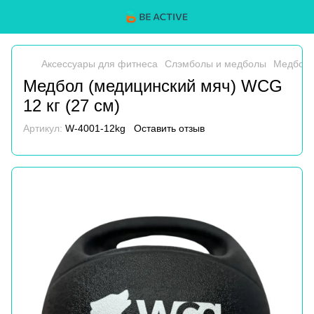
Аксессуары для фитнеса
Слэмболы и медболы
Медбол 
Медбол (медицинский мяч) WCG
12 кг (27 см)
Артикул:
W-4001-12kg
Оставить отзыв