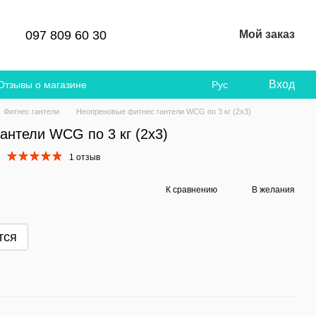
097 809 60 30
Мой заказ
Вход
Отзывы о магазине
Рус
Фитнес гантели
Неопреновые фитнес гантели WCG по 3 кг (2х3)
антели WCG по 3 кг (2х3)
1 отзыв
К сравнению
В желания
тся