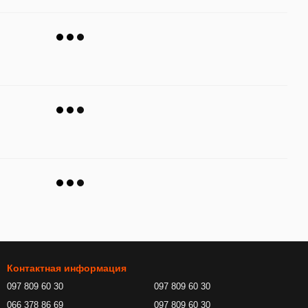
Контактная информация
097 809 60 30
097 809 60 30
066 378 86 69
097 809 60 30