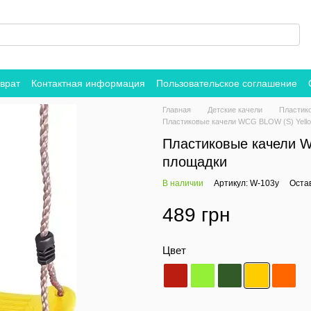
врат
Контактная информация
Пользовательское соглашение
Главная
Детские качели
Пластик
Пластиковые качели WCG BLOW (S) Yello
Пластиковые качели W
площадки
В наличии
Артикул: W-103y
Оста
489 грн
Цвет