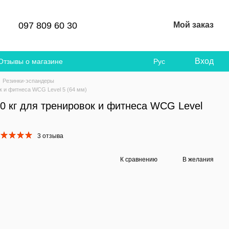
097 809 60 30
Мой заказ
Вход
Отзывы о магазине
Рус
Резинки-эспандеры
к и фитнеса WCG Level 5 (64 мм)
0 кг для тренировок и фитнеса WCG Level
3 отзыва
К сравнению
В желания