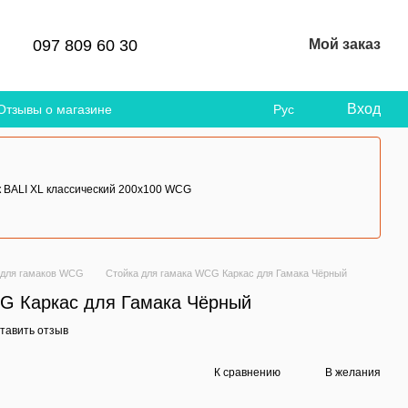
097 809 60 30
Мой заказ
Вход
Отзывы о магазине
Рус
 BALI XL классический 200х100 WCG
 для гамаков WCG
Стойка для гамака WCG Каркас для Гамака Чёрный
G Каркас для Гамака Чёрный
тавить отзыв
К сравнению
В желания