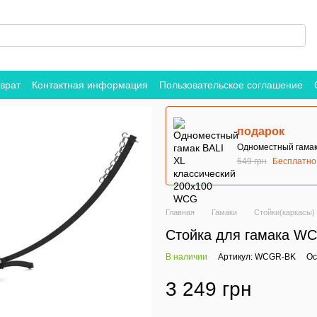
врат
Контактная информация
Пользовательское соглашение
подарок
Одноместный гамак
549 грн
Бесплатно
Главная
Гамаки
Стойки(каркасы)
Стойка для гамака WC
В наличии
Артикул: WCGR-BK
Ос
3 249 грн