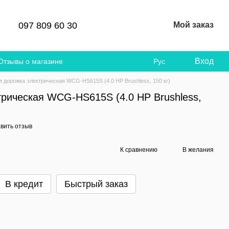
097 809 60 30
Мой заказ
Вход
Отзывы о магазине
Рус
я дорожка электрическая WCG-HS615S (4.0 HP Brushless, 150 кг)
трическая WCG-HS615S (4.0 HP Brushless,
вить отзыв
К сравнению
В желания
В кредит
Быстрый заказ