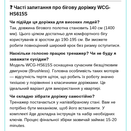
❓ Часті запитання про бігову доріжку WCG-
HS615S
Чи підійде ця доріжка для високих людей?
Так, довжина бігового полотна становить 140 см (1400
мм). Цього цілком достатньо для комфортного бігу
користувачів зі зростом до 190-195 см. Ви зможете
робити повноцінний широкий крок без ризику оступитися.
Наскільки голосно працює тренажер? Чи не буду я
заважати сусідам?
Модель WCG-HS615S оснащена сучасним безщітковим
двигуном (Brushless). Головна особливість таких моторів
— відсутність тертя щіток, що робить їх роботу значно
тихішою у порівнянні з класичними доріжками. Це
ідеальний варіант для використання у квартирі.
Чи складно зібрати доріжку самостійно?
Тренажер постачається у напівзібраному стані. Вам не
потрібно бути механіком, щоб його встановити. У
комплекті йде докладна інструкція та набір необхідних
ключів. Процес фінальної збірки зазвичай займає 15-20
minutes.