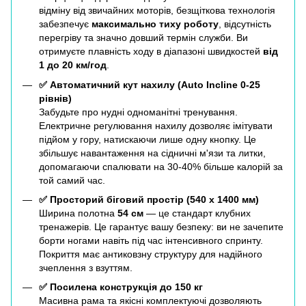
відміну від звичайних моторів, безщіткова технологія
забезпечує
максимально тиху роботу
, відсутність
перегріву та значно довший термін служби. Ви
отримуєте плавність ходу в діапазоні швидкостей
від
1 до 20 км/год
.
✅ Автоматичний кут нахилу (Auto Incline 0-25
рівнів)
Забудьте про нудні одноманітні тренування.
Електричне регулювання нахилу дозволяє імітувати
підйом у гору, натискаючи лише одну кнопку. Це
збільшує навантаження на сідничні м'язи та литки,
допомагаючи спалювати на 30-40% більше калорій за
той самий час.
✅ Просторий біговий простір (540 х 1400 мм)
Ширина полотна
54 см
— це стандарт клубних
тренажерів. Це гарантує вашу безпеку: ви не зачепите
борти ногами навіть під час інтенсивного спринту.
Покриття має антиковзну структуру для надійного
зчеплення з взуттям.
✅ Посилена конструкція до 150 кг
Масивна рама та якісні комплектуючі дозволяють