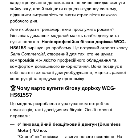
кардіотренування допомагають не лише швидко скинути
зайву вагу, але й зміцнити серцево-судинну систему,
підвищити витривалість та зняти стрес після важкого
робочого дня.
Але як обрати тренажер, який прослужить роками?
Більшість домашніх моделей мають слабкі двигуни та
вузькі полотна.
Напівпрофесійна бігова доріжка WCG-
HS615S
вирішує цю проблему. Це потужний агрегат класу
Semi Commercial
, створений для тих, хто не шукає
компромісів між якістю професійного обладнання та
комфортом домашнього використання. Вона поєднує в
собі новітні технології двигунобудування, міцність рамної
конструкції та продуману ергономіку.
🏆 Чому варто купити бігову доріжку WCG-
HS615S?
Ця модель розроблена з урахуванням потреб як
початківців, так і досвідчених бігунів. Ось її головні
переваги:
✅ Інноваційний безщітковий двигун (Brushless
Motor) 4.0 к.с.
"Серце" цієї доріжки — двигун нового покоління. На