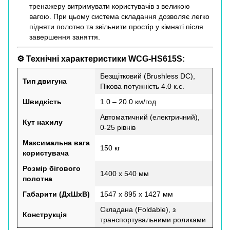
тренажеру витримувати користувачів з великою
вагою. При цьому система складання дозволяє легко
підняти полотно та звільнити простір у кімнаті після
завершення заняття.
⚙️ Технічні характеристики WCG-HS615S:
Безщітковий (Brushless DC),
Тип двигуна
Пікова потужність 4.0 к.с.
Швидкість
1.0 – 20.0 км/год
Автоматичний (електричний),
Кут нахилу
0-25 рівнів
Максимальна вага
150 кг
користувача
Розмір бігового
1400 х 540 мм
полотна
Габарити (ДхШхВ)
1547 х 895 х 1427 мм
Складана (Foldable), з
Конструкція
транспортувальними роликами