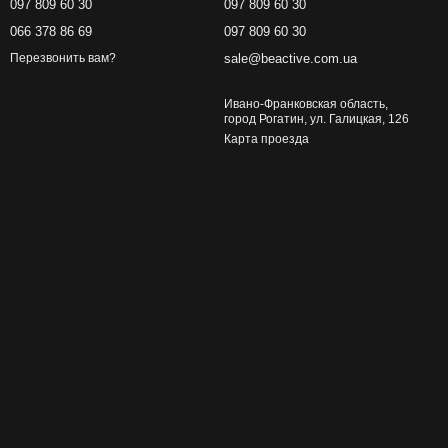
097 809 60 30
097 809 60 30
066 378 86 69
097 809 60 30
sale@beactive.com.ua
Перезвонить вам?
Ивано-Франковская область,
город Рогатин, ул. Галицкая, 126
Карта проезда