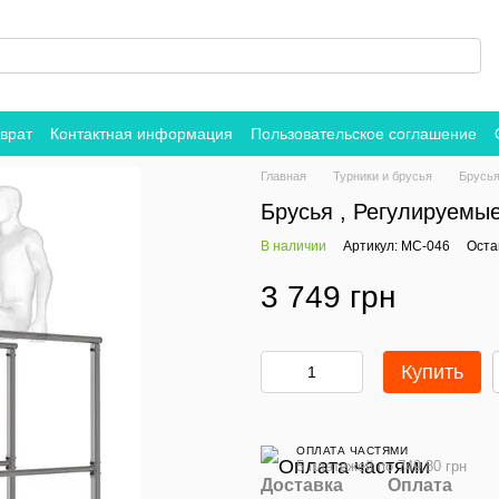
врат
Контактная информация
Пользовательское соглашение
Главная
Турники и брусья
Брусья
Брусья , Регулируемы
В наличии
Артикул: MC-046
Оста
3 749 грн
Купить
ОПЛАТА ЧАСТЯМИ
5 платежей по 749.80 грн
Доставка
Оплата