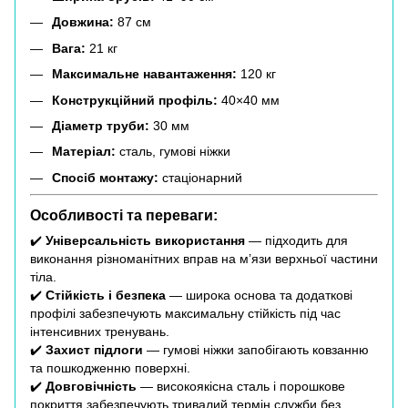
Довжина:
87 см
Вага:
21 кг
Максимальне навантаження:
120 кг
Конструкційний профіль:
40×40 мм
Діаметр труби:
30 мм
Матеріал:
сталь, гумові ніжки
Спосіб монтажу:
стаціонарний
Особливості та переваги:
✔️
Універсальність використання
— підходить для
виконання різноманітних вправ на м’язи верхньої частини
тіла.
✔️
Стійкість і безпека
— широка основа та додаткові
профілі забезпечують максимальну стійкість під час
інтенсивних тренувань.
✔️
Захист підлоги
— гумові ніжки запобігають ковзанню
та пошкодженню поверхні.
✔️
Довговічність
— високоякісна сталь і порошкове
покриття забезпечують тривалий термін служби без