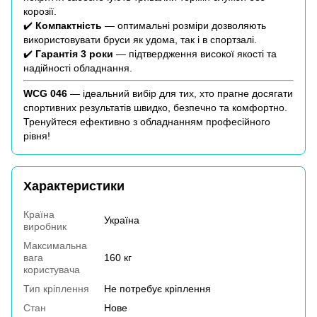
корозії.
✔️
Компактність
— оптимальні розміри дозволяють
використовувати бруси як удома, так і в спортзалі.
✔️
Гарантія 3 роки
— підтвердження високої якості та
надійності обладнання.
WCG 046
— ідеальний вибір для тих, хто прагне досягати
спортивних результатів швидко, безпечно та комфортно.
Тренуйтеся ефективно з обладнанням професійного
рівня!
Характеристики
Країна
Україна
виробник
Максимальна
вага
160 кг
користувача
Тип кріплення
Не потребує кріплення
Стан
Нове