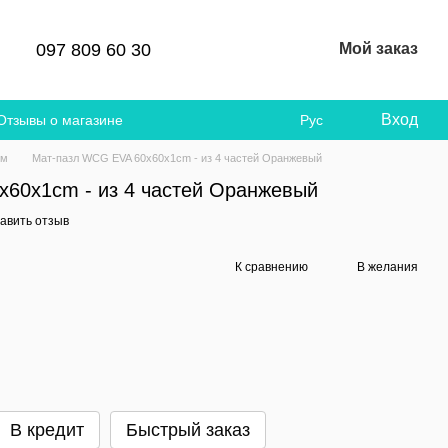
097 809 60 30
Мой заказ
Вход
Отзывы о магазине
Рус
см
Мат-пазл WCG EVA 60х60х1cm - из 4 частей Оранжевый
60х1cm - из 4 частей Оранжевый
авить отзыв
К сравнению
В желания
В кредит
Быстрый заказ