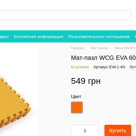
врат
Контактная информация
Пользовательское соглашение
Главная
Мат-пазлы
Маты 60х60 
Мат-пазл WCG EVA 60х
В наличии
Артикул: EVA 1-4O
Ост
549 грн
Цвет
Купить