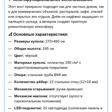
Этот зонт прекрасно подходит как для частных домов, так
и для коммерческих объектов: ресторанов, кафе, отелей
или открытых зон отдыха. Днём он надёжно защищает от
палящего солнца, а вечером создаёт приятную
романтическую атмосферу.
📐 Основные характеристики:
Размеры купола:
270×460 см
Общая высота:
245 см
Цвет:
чёрный
Материал купола:
полиэстер 180 г/м² с
водоотталкивающим покрытием
Опора:
стальная труба Ø48 мм
Количество рёбер:
12 стальных спиц (12×18 мм)
Механизм открывания:
ручка-кривошип
Механизм наклона:
отсутствует (купол в
горизонтальном положении)
LED-подсветка:
24 светодиода (солнечная панель в