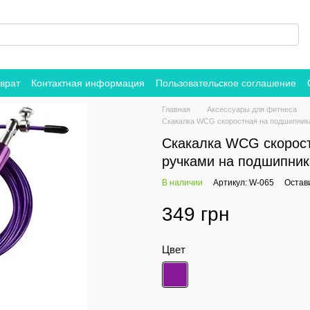
врат
Контактная информация
Пользовательское соглашение
Главная
Аксессуары для фитнеса
Скакалка WCG скоростная на подшипник
Скакалка WCG скорос
ручками на подшипник
В наличии
Артикул: W-065
Остав
349 грн
Цвет