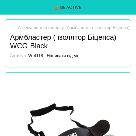
Аксесуари для фітнесу
Армбластер ( ізолятор Біцепса) W
Армбластер ( ізолятор Біцепса)
WCG Black
Артикул:
W-4118
Написати відгук