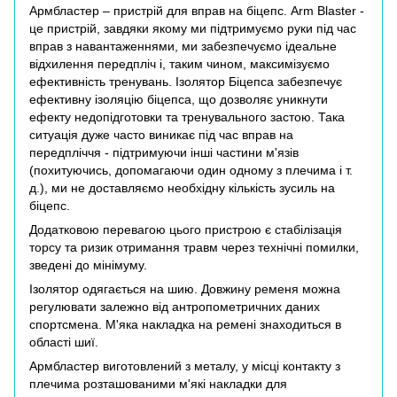
Армбластер – пристрій для вправ на біцепс. Arm Blaster -
це пристрій, завдяки якому ми підтримуємо руки під час
вправ з навантаженнями, ми забезпечуємо ідеальне
відхилення передпліч і, таким чином, максимізуємо
ефективність тренувань. Ізолятор Біцепса забезпечує
ефективну ізоляцію біцепса, що дозволяє уникнути
ефекту недопідготовки та тренувального застою. Така
ситуація дуже часто виникає під час вправ на
передпліччя - підтримуючи інші частини м'язів
(похитуючись, допомагаючи один одному з плечима і т.
д.), ми не доставляємо необхідну кількість зусиль на
біцепс.
Додатковою перевагою цього пристрою є стабілізація
торсу та ризик отримання травм через технічні помилки,
зведені до мінімуму.
Ізолятор одягається на шию. Довжину ременя можна
регулювати залежно від антропометричних даних
спортсмена. М'яка накладка на ремені знаходиться в
області шиї.
Армбластер виготовлений з металу, у місці контакту з
плечима розташованими м'які накладки для