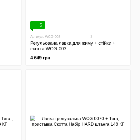
5
1
Артикул: WCG-003
Регульована лавка для жиму + стійки +
скотта WCG-003
4 649 грн