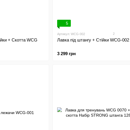
5
2
Артикул: WCG-002
тійки + Скотта WCG
Лавка під штангу + Стійки WCG-002
3 299 грн