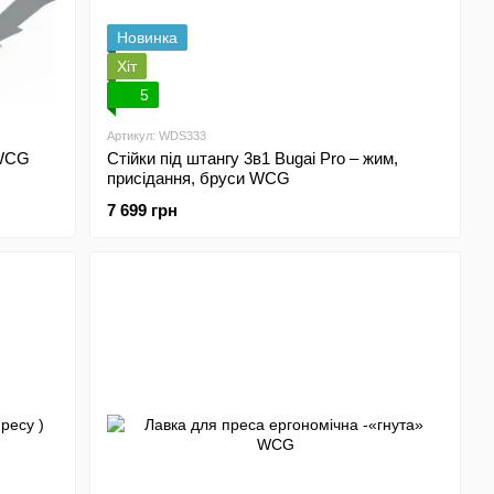
Новинка
Хіт
5
Артикул: WDS333
 WCG
Стійки під штангу 3в1 Bugai Pro – жим,
присідання, бруси WCG
7 699 грн