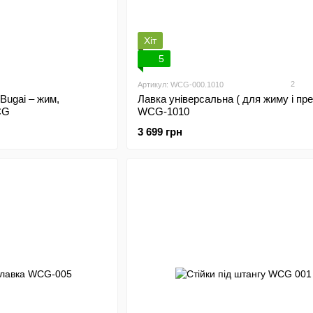
Хіт
5
2
Артикул: WCG-000.1010
 Bugai – жим,
Лавка універсальна ( для жиму і пре
CG
WCG-1010
3 699 грн