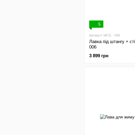
5
Артикул: WCG - 006
Лавка під штангу + с
006
3 899 грн