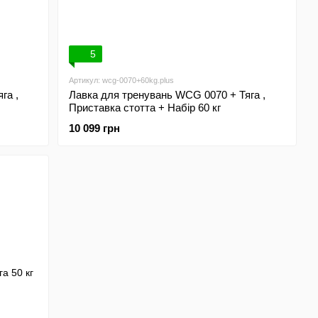
5
Артикул: wcg-0070+60kg.plus
га ,
Лавка для тренувань WCG 0070 + Тяга ,
Приставка стотта + Набір 60 кг
10 099 грн