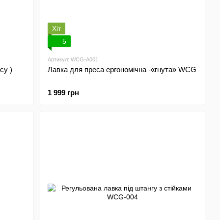
Хіт
5
Артикул: WCG-A001
су )
Лавка для преса ергономічна -«гнута» WCG
1 999 грн