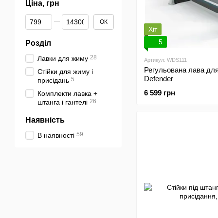
Ціна, грн
Від Ціна, грн
До Ціна, грн
ОК
Хіт
5
Розділ
28
Лавки для жиму
Артикул: WDS111
Регульована лава дл
Стійки для жиму і
Defender
5
присідань
6 599 грн
Комплекти лавка +
26
штанга і гантелі
Наявність
59
В наявності