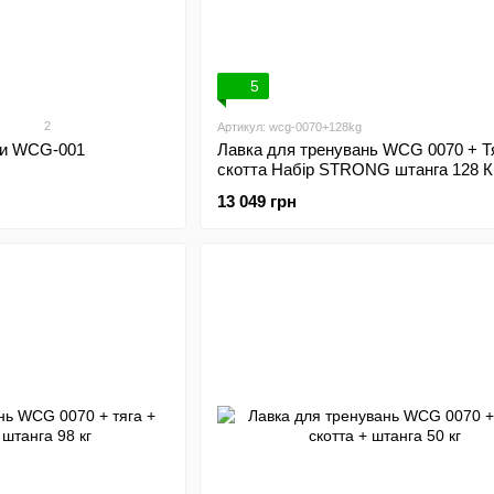
5
2
Артикул: wcg-0070+128kg
чи WCG-001
Лавка для тренувань WCG 0070 + Тя
скотта Набір STRONG штанга 128 К
13 049 грн