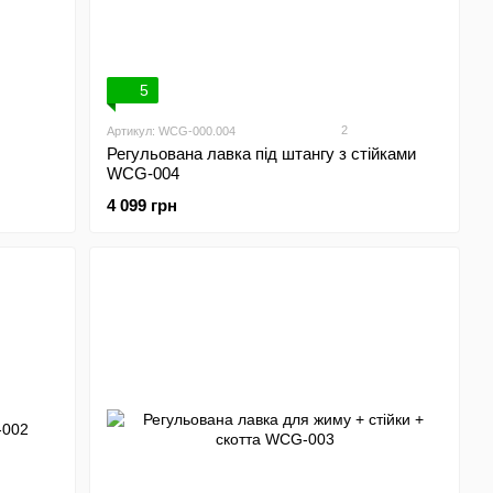
5
2
Артикул: WCG-000.004
Регульована лавка під штангу з стійками
WCG-004
4 099 грн