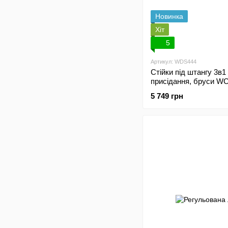
Новинка
Хіт
5
Артикул: WDS444
Стійки під штангу 3в1
присідання, бруси W
5 749 грн