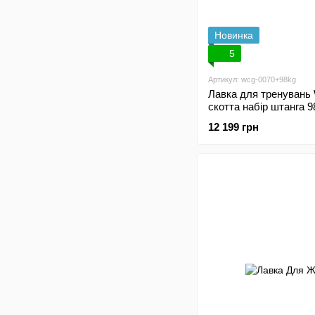
Новинка
5
Артикул: wcg-0070+98kg
Лавка для тренувань 
скотта набір штанга 9
12 199 грн