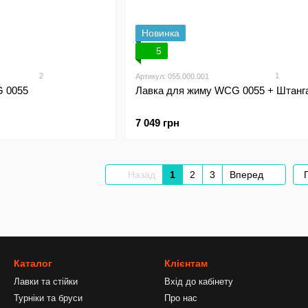
Новинка
5
2
1
Артикул: 055.000.001
 0055
Лавка для жиму WCG 0055 + Штанга
7 049 грн
Назад
1
2
3
Вперед
Каталог
Клієнтам
Лавки та стійки
Вхід до кабінету
Турніки та бруси
Про нас