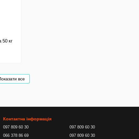
 50 кг
Показати все
Контактна інформація
097 809 60 30
097 809 60 30
066 378 86 69
097 809 60 30