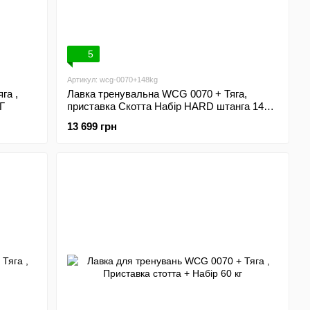
5
Артикул: wcg-0070+148kg
га ,
Лавка тренувальна WCG 0070 + Тяга,
Г
приставка Скотта Набір HARD штанга 148
КГ
13 699 грн