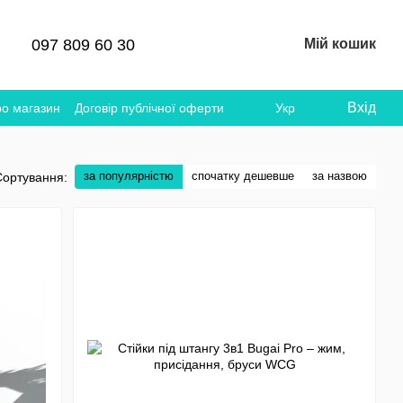
097 809 60 30
Мій кошик
Вхід
ро магазин
Договір публічної оферти
Укр
за популярністю
спочатку дешевше
за назвою
Сортування: