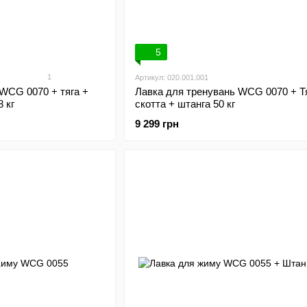
5
1
Артикул: 020.001.001
WCG 0070 + тяга +
Лавка для тренувань WCG 0070 + Тя
8 кг
скотта + штанга 50 кг
9 299 грн