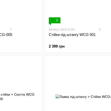
5
7
6
Артикул: WCG-S 001
WCG-005
Стійки під штангу WCG 001
2 399 грн