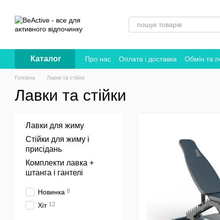
Перейти до основного контенту
Каталог
Про нас
Оплата і доставка
Обмін та 
Головна
Лавки та стійки
Лавки та стійки
Лавки для жиму
Стійки для жиму і
присідань
Комплекти лавка +
штанга і гантелі
8
Новинка
12
Хіт