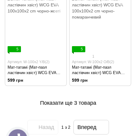
5
5
1
Артикул: W-100х2 Y/B(2)
Артикул: W-100х2 O/B(2)
Мат-татамі (Мат-пазл
Мат-татамі (Мат-пазл
ластівчин хвіст) WCG EVA
ластівчин хвіст) WCG EVA
100х100х2 cm чорно-жовті
100х100х2 cm чорно-
599 грн
599 грн
помаранчевий
Показати ще 3 товара
Назад
Вперед
1
з 2