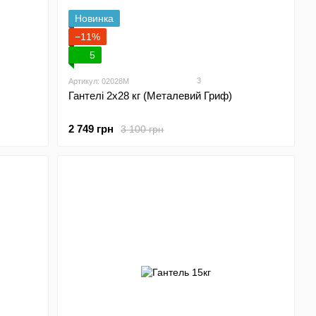
Новинка
−11%
5
3
Артикул: 02028M
Гантелі 2х28 кг (Металевий Гриф)
2 749 грн
3 100 грн