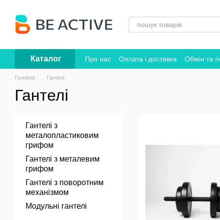
Перейти до основного контенту
Каталог
Про нас
Оплата і доставка
Обмін та 
Головна
Гантелі
Гантелі
Гантелі з
металопластиковим
грифом
Гантелі з металевим
грифом
Гантелі з поворотним
механізмом
Модульні гантелі