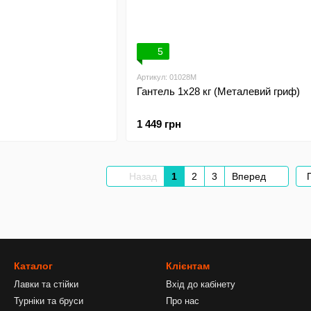
5
Артикул: 01028M
Гантель 1х28 кг (Металевий гриф)
1 449 грн
Назад
1
2
3
Вперед
Каталог
Клієнтам
Лавки та стійки
Вхід до кабінету
Турніки та бруси
Про нас