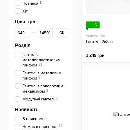
1
Новинка
4
Хіт
Ціна, грн
5
Від Ціна, грн
До Ціна, грн
ОК
Артикул: 208
Гантелі 2х8 кг
Розділ
Гантелі з
1 249 грн
металопластиковим
31
грифом
Гантелі з металевим
8
грифом
Гантелі з поворотним
3
механізмом
3
Модульні гантелі
Наявність
28
В наявності
17
Немає в наявності