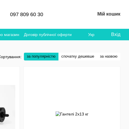
097 809 60 30
Мій кошик
Вхід
ро магазин
Договір публічної оферти
Укр
за популярністю
спочатку дешевше
за назвою
Сортування: