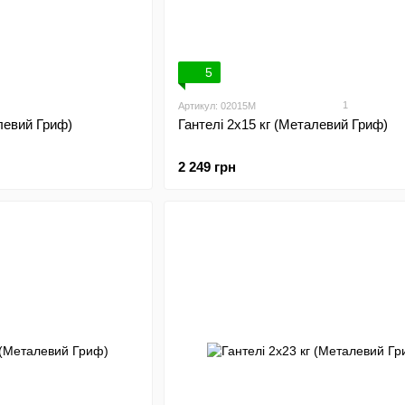
5
1
Артикул: 02015M
алевий Гриф)
Гантелі 2х15 кг (Металевий Гриф)
2 249 грн