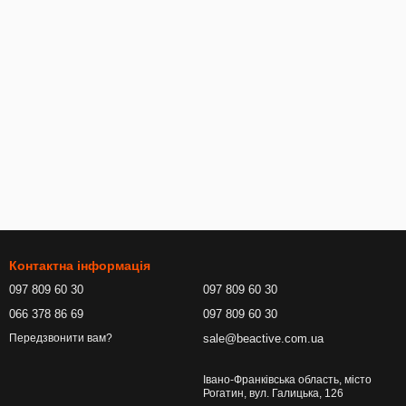
Контактна інформація
097 809 60 30
097 809 60 30
066 378 86 69
097 809 60 30
sale@beactive.com.ua
Передзвонити вам?
Івано-Франківська область, місто
Рогатин, вул. Галицька, 126