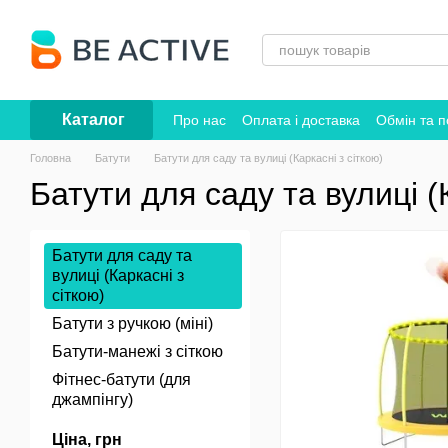
Перейти до основного контенту
Каталог
Про нас
Оплата і доставка
Обмін та 
Головна
Батути
Батути для саду та вулиці (Каркасні з сіткою)
Батути для саду та вулиці (
Батути для саду та
вулиці (Каркасні з
сіткою)
Батути з ручкою (міні)
Батути-манежі з сіткою
Фітнес-батути (для
джампінгу)
Ціна, грн