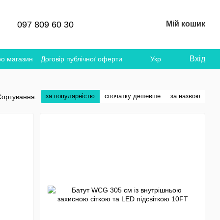
097 809 60 30
Мій кошик
Вхід
ро магазин
Договір публічної оферти
Укр
за популярністю
спочатку дешевше
за назвою
Сортування: