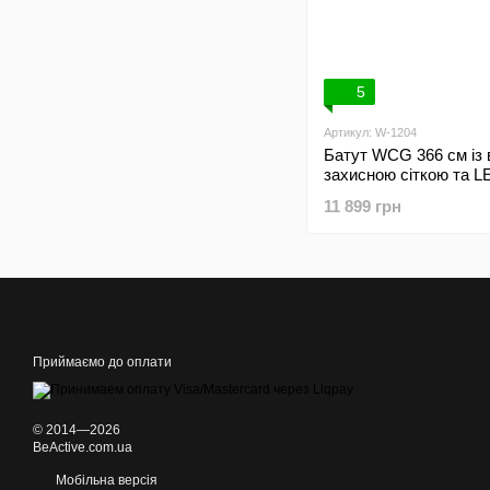
5
Артикул: W-1204
Батут WCG 366 см із
захисною сіткою та L
11 899 грн
Приймаємо до оплати
© 2014—2026
BeActive.com.ua
Мобільна версія