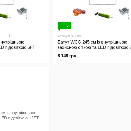
5
1
Артикул: W-0803
внутрішньою
Батут WCG 245 см із внутрішньою
ED підсвіткою 6FT
захисною сіткою та LED підсвіткою 
8 149 грн