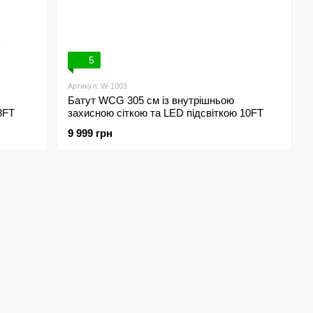
5
Артикул: W-1003
Батут WCG 305 см із внутрішньою
8FT
захисною сіткою та LED підсвіткою 10FT
9 999 грн