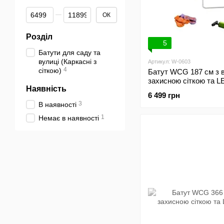
Від Ціна, грн
До Ціна, грн
ОК
Розділ
5
Батути для саду та
вулиці (Каркасні з
Артикул: W-0603
4
сіткою)
Батут WCG 187 см з 
захисною сіткою та L
Наявність
6 499 грн
3
В наявності
1
Немає в наявності