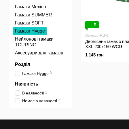
Гамаки Mexico
Гамаки SUMMER
Гамаки SOFT
5
Гамаки Hygge
Артикул: H-18-1
Нейлонові гамаки
Двомісний гамак з пл
TOURING
XXL 200х150 WCG
Аксесуари для гамаків
1 145 грн
Розділ
3
Гамаки Hygge
Наявність
1
В наявності
2
Немає в наявності