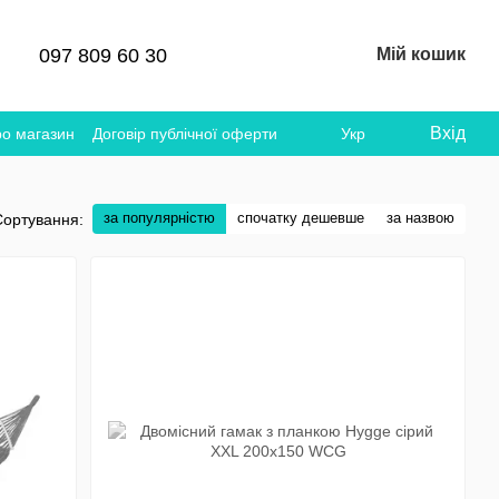
097 809 60 30
Мій кошик
Вхід
ро магазин
Договір публічної оферти
Укр
за популярністю
спочатку дешевше
за назвою
Сортування: