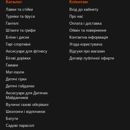
Каталог
Клієнтам
Лавки та стійки
Вхід до кабінету
Турніки та бруси
Про нас
Гантелі
Оплата і доставка
Штанги та грифи
Обмін та повернення
Бліни і диски
Контактна інформація
Гирі спортивні
Угода користувача
Аксесуари для фітнесу
Відгуки про магазин
Бігові доріжки
Договір публічної оферти
Гамаки
Мат-пазли
Дитячі гірки
Дитячі гойдалки
Аксесуари для Дитячих
Майданчиків
Вуличні газові обігрівачі
Шезлонги і відпочинок
Батути
Садові парасолі