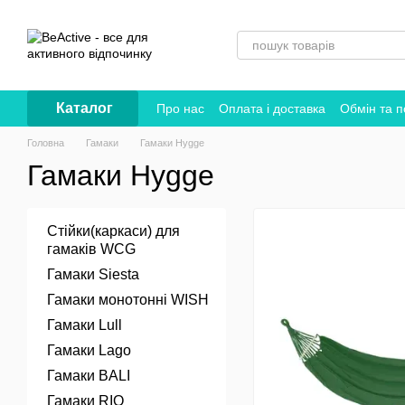
Перейти до основного контенту
Каталог
Про нас
Оплата і доставка
Обмін та 
Головна
Гамаки
Гамаки Hygge
Гамаки Hygge
Стійки(каркаси) для
гамаків WCG
Гамаки Siesta
Гамаки монотонні WISH
Гамаки Lull
Гамаки Lago
Гамаки BALI
Гамаки RIO