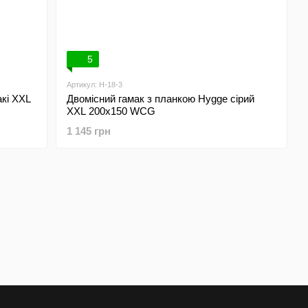
5
Артикул: H-18-3
акі XXL
Двомісний гамак з планкою Hygge сірий
XXL 200х150 WCG
1 145 грн