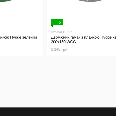
5
Артикул: H-18-2
анкою Hygge зелений
Двомісний гамак з планкою Hygge х
200х150 WCG
1 145 грн