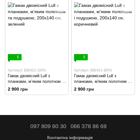
5
5
Артикул: BBH01-GRN
Артикул: BBH01-BRN
Гамак двомісний Lull з
Гамак двомісний Lull з
планками, мʼяким полотном та
планками, м'яким полотном і
подушкою, 200х140 см,
подушкою, 200х140 см,
2 900 грн
2 900 грн
зелений
коричневий
097 809 60 30
066 378 86 69
Контактна інформація