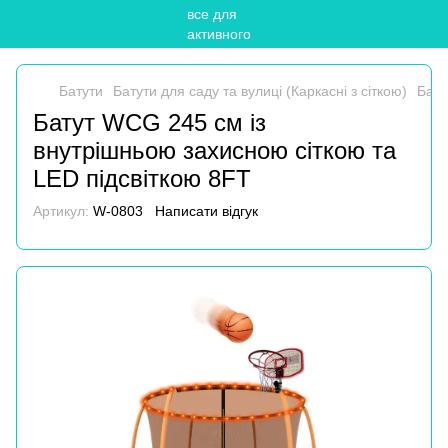
Батути
Батути для саду та вулиці (Каркасні з сіткою)
Бату
Батут WCG 245 см із
внутрішньою захисною сіткою та
LED підсвіткою 8FT
Артикул:
W-0803
Написати відгук