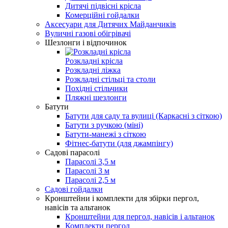
Дитячі підвісні крісла
Комерційні гойдалки
Аксесуари для Дитячих Майданчиків
Вуличні газові обігрівачі
Шезлонги і відпочинок
Розкладні крісла
Розкладні ліжка
Розкладні стільці та столи
Похідні стільчики
Пляжні шезлонги
Батути
Батути для саду та вулиці (Каркасні з сіткою)
Батути з ручкою (міні)
Батути-манежі з сіткою
Фітнес-батути (для джампінгу)
Садові парасолі
Парасолі 3,5 м
Парасолі 3 м
Парасолі 2,5 м
Садові гойдалки
Кронштейни і комплекти для збірки пергол,
навісів та альтанок
Кронштейни для пергол, навісів і альтанок
Комплекти пергол