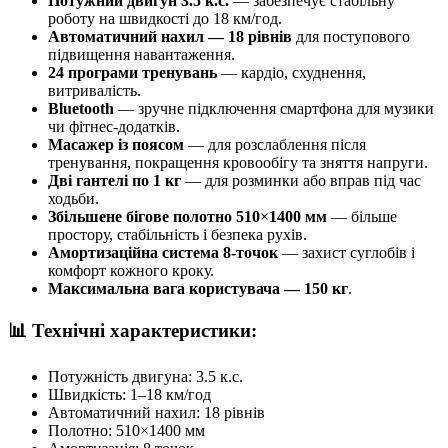
Потужний двигун 3.5 к.с.
— забезпечує стабільну
роботу на швидкості до 18 км/год.
Автоматичний нахил — 18 рівнів
для поступового
підвищення навантаження.
24 програми тренувань
— кардіо, схуднення,
витривалість.
Bluetooth
— зручне підключення смартфона для музики
чи фітнес-додатків.
Масажер із поясом
— для розслаблення після
тренування, покращення кровообігу та зняття напруги.
Дві гантелі по 1 кг
— для розминки або вправ під час
ходьби.
Збільшене бігове полотно 510×1400 мм
— більше
простору, стабільність і безпека рухів.
Амортизаційна система 8-точок
— захист суглобів і
комфорт кожного кроку.
Максимальна вага користувача — 150 кг
.
📊 Технічні характеристики:
Потужність двигуна: 3.5 к.с.
Швидкість: 1–18 км/год
Автоматичний нахил: 18 рівнів
Полотно: 510×1400 мм