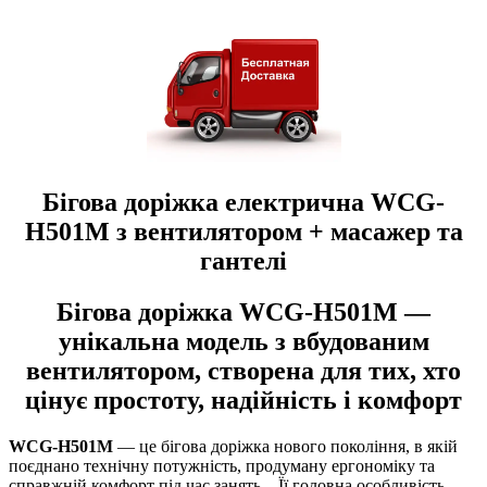
Бігова доріжка електрична WCG-
H501M з вентилятором + масажер та
гантелі
Бігова доріжка WCG-H501M —
унікальна модель з вбудованим
вентилятором, створена для тих, хто
цінує простоту, надійність і комфорт
WCG-H501M
— це бігова доріжка нового покоління, в якій
поєднано технічну потужність, продуману ергономіку та
справжній комфорт під час занять. Її головна особливість —