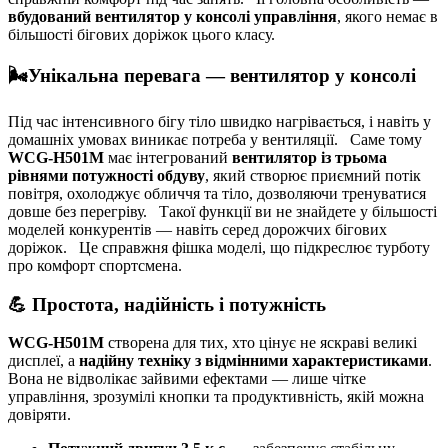
вбудований вентилятор у консолі управління
, якого немає в
більшості бігових доріжок цього класу.
🌬Унікальна перевага — вентилятор у консолі
Під час інтенсивного бігу тіло швидко нагрівається, і навіть у
домашніх умовах виникає потреба у вентиляції. Саме тому
WCG-H501M
має інтегрований
вентилятор із трьома
рівнями потужності обдуву
, який створює приємний потік
повітря, охолоджує обличчя та тіло, дозволяючи тренуватися
довше без перегріву. Такої функції ви не знайдете у більшості
моделей конкурентів — навіть серед дорожчих бігових
доріжок. Це справжня фішка моделі, що підкреслює турботу
про комфорт спортсмена.
💪 Простота, надійність і потужність
WCG-H501M
створена для тих, хто цінує не яскраві великі
дисплеї, а
надійну техніку з відмінними характеристиками
.
Вона не відволікає зайвими ефектами — лише чітке
управління, зрозумілі кнопки та продуктивність, якій можна
довіряти.