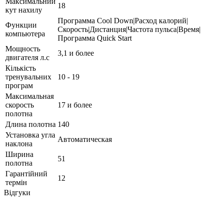
Максимальний
18
кут нахилу
Программа Cool Down|Расход калорий|
Функции
Скорость|Дистанция|Частота пульса|Время|
компьютера
Программа Quick Start
Мощность
3,1 и более
двигателя л.с
Кількість
тренувальних
10 - 19
програм
Максимальная
скорость
17 и более
полотна
Длина полотна
140
Установка угла
Автоматическая
наклона
Ширина
51
полотна
Гарантійний
12
термін
Відгуки