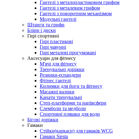
Гантелі з металопластиковим грифом
Гантелі з металевим грифом
Гантелі з поворотним механізмом
Модульні гантелі
Штанги та грифи
Бліни і диски
Гирі спортивні
Гирі пластикові
Гирі чавунні
Гирі металеві прогумовані
Аксесуари для фітнесу
М'ячі для фітнесу
Тренувальні доріжки
Резинки-еспандери
Фітнес гантелі
Килимки для йоги та фітнесу
Масажні валики
Канати тренувальні
Степ-платформи та напівсфери
Слемболи та медболи
Спортивні пляшки для води
Бігові доріжки
Гамаки
Стійки(каркаси) для гамаків WCG
Гамаки Siesta