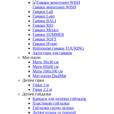
Гамаки монотонні WISH
Гамаки Lull
Гамаки Lago
Гамаки BALI
Гамаки RIO
Гамаки Mexico
Гамаки SUMMER
Гамаки SOFT
Гамаки Hygge
Нейлонові гамаки TOURING
Аксесуари для гамаків
Мат-пазли
Мати 30х30 см
Мати 60х60 см
Мати 100х100 см
Мат-пазли DualMat
Дитячі гірки
Гірки 3 м
Гірки 2.2 м
Дитячі гойдалки
Каркаси для дитячих гойдалок
Пластикові гойдалки
Гойдалки гніздо лелеки
Дитячі кільця та трапеції