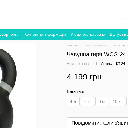
повернення
Контактна інформація
Угода користувача
Відгуки п
Головна
Гирі спортивні
Гирі чавун
Чавунна гиря WCG 24 
Немає в наявності
Артикул: KT-24
4 199 грн
Вага гирі
4 кг
6 кг
8 кг
10 кг
Повідомити, коли з'яви