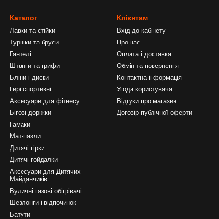
Каталог
Клієнтам
Лавки та стійки
Вхід до кабінету
Турніки та бруси
Про нас
Гантелі
Оплата і доставка
Штанги та грифи
Обмін та повернення
Бліни і диски
Контактна інформація
Гирі спортивні
Угода користувача
Аксесуари для фітнесу
Відгуки про магазин
Бігові доріжки
Договір публічної оферти
Гамаки
Мат-пазли
Дитячі гірки
Дитячі гойдалки
Аксесуари для Дитячих
Майданчиків
Вуличні газові обігрівачі
Шезлонги і відпочинок
Батути