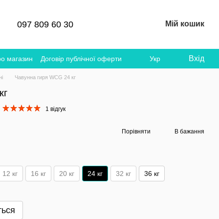
097 809 60 30
Мій кошик
Вхід
ро магазин
Договір публічної оферти
Укр
ні
Чавунна гиря WCG 24 кг
кг
1 відгук
Порівняти
В бажання
12 кг
16 кг
20 кг
24 кг
32 кг
36 кг
ться