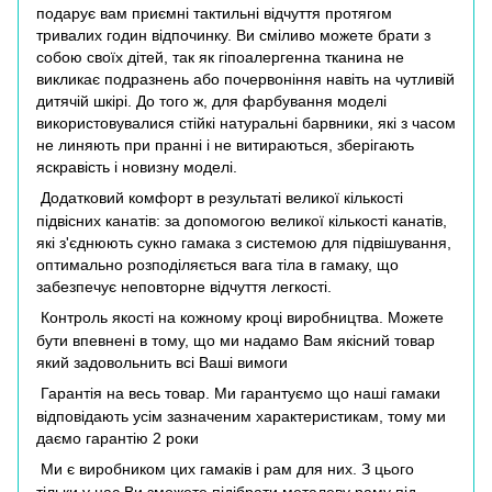
подарує вам приємні тактильні відчуття протягом
тривалих годин відпочинку. Ви сміливо можете брати з
собою своїх дітей, так як гіпоалергенна тканина не
викликає подразнень або почервоніння навіть на чутливій
дитячій шкірі. До того ж, для фарбування моделі
використовувалися стійкі натуральні барвники, які з часом
не линяють при пранні і не витираються, зберігають
яскравість і новизну моделі.
Додатковий комфорт в результаті великої кількості
підвісних канатів: за допомогою великої кількості канатів,
які з'єднюють сукно гамака з системою для підвішування,
оптимально розподіляється вага тіла в гамаку, що
забезпечує неповторне відчуття легкості.
Контроль якості на кожному кроці виробництва. Можете
бути впевнені в тому, що ми надамо Вам якісний товар
який задовольнить всі Ваші вимоги
Гарантія на весь товар. Ми гарантуємо що наші гамаки
відповідають усім зазначеним характеристикам, тому ми
даємо гарантію 2 роки
Ми є виробником цих гамаків і рам для них. З цього