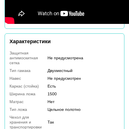
Характеристики
Защитная
антимоскитная
Не предусмотрена
сетка
Тип гамака
Двухместный
Навес
Не предусмотрен
Каркас (стойка)
Есть
Ширина ложа
1500
Матрас
Нет
Тип ложа
Цельное полотно
Чехол для
хранения и
Так
транспортировки