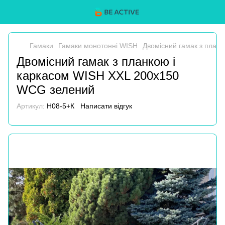
Гамаки
Гамаки монотонні WISH
Двомісний гамак з план
Двомісний гамак з планкою і
каркасом WISH XXL 200х150
WCG зелений
Артикул:
H08-5+К
Написати відгук