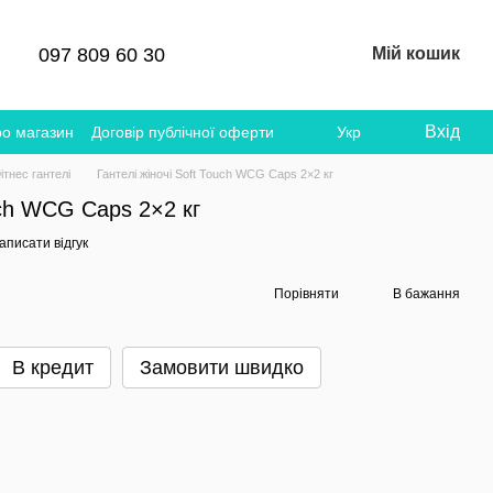
097 809 60 30
Мій кошик
Вхід
ро магазин
Договір публічної оферти
Укр
ітнес гантелі
Гантелі жіночі Soft Touch WCG Сaps 2×2 кг
uch WCG Сaps 2×2 кг
аписати відгук
Порівняти
В бажання
В кредит
Замовити швидко