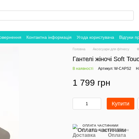
повернення
Контактна інформація
Угода користувача
Відгуки п
Головна
Аксесуари для фітнесу
Ф
Гантелі жіночі Soft To
В наявності
Артикул: W-CAPS2
Н
1 799 грн
Купити
ОПЛАТА ЧАСТИНАМИ
5 платежів по 359.80 грн
Доставка
Оплата