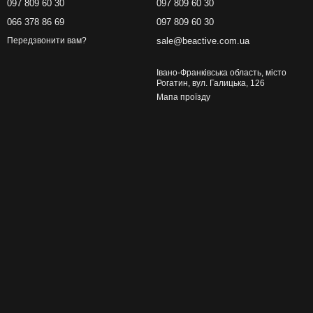
097 809 60 30
097 809 60 30
066 378 86 69
097 809 60 30
sale@beactive.com.ua
Передзвонити вам?
Івано-Франківська область, місто
Рогатин, вул. Галицька, 126
Мапа проїзду