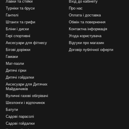
Лавки та стійки
Вхід до кабінету
Турніки та бруси
Про нас
Гантелі
Оплата і доставка
Штанги та грифи
Обмін та повернення
Бліни і диски
Контактна інформація
Гирі спортивні
Угода користувача
Аксесуари для фітнесу
Відгуки про магазин
Бігові доріжки
Договір публічної оферти
Гамаки
Мат-пазли
Дитячі гірки
Дитячі гойдалки
Аксесуари для Дитячих
Майданчиків
Вуличні газові обігрівачі
Шезлонги і відпочинок
Батути
Садові парасолі
Садові гойдалки