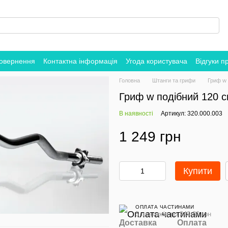
повернення
Контактна інформація
Угода користувача
Відгуки п
Головна
Штанги та грифи
Гриф w 
Гриф w подібний 120 с
В наявності
Артикул: 320.000.003
1 249 грн
Купити
ОПЛАТА ЧАСТИНАМИ
5 платежів по 249.80 грн
Доставка
Оплата