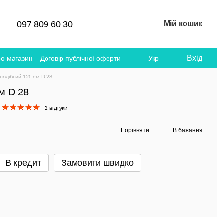
097 809 60 30
Мій кошик
Вхід
ро магазин
Договір публічної оферти
Укр
подібний 120 см D 28
м D 28
2 відгуки
Порівняти
В бажання
В кредит
Замовити швидко