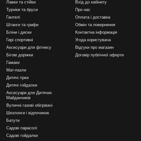
Лавки та стійки
Вхід до кабінету
Турніки та бруси
Про нас
Гантелі
Оплата і доставка
Штанги та грифи
Обмін та повернення
Бліни і диски
Контактна інформація
Гирі спортивні
Угода користувача
Аксесуари для фітнесу
Відгуки про магазин
Бігові доріжки
Договір публічної оферти
Гамаки
Мат-пазли
Дитячі гірки
Дитячі гойдалки
Аксесуари для Дитячих
Майданчиків
Вуличні газові обігрівачі
Шезлонги і відпочинок
Батути
Садові парасолі
Садові гойдалки